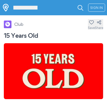
Les Verrières
SIGN IN
Club
Save
Share
15 Years Old