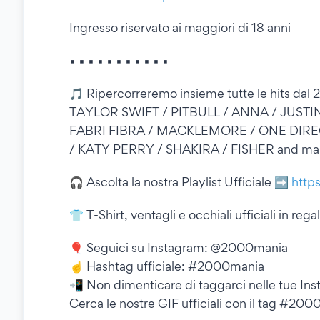
Ingresso riservato ai maggiori di 18 anni
▪︎ ▪︎ ▪︎ ▪︎ ▪︎ ▪︎ ▪︎ ▪︎ ▪︎ ▪︎ ▪︎
🎵 Ripercorreremo insieme tutte le hits dal
TAYLOR SWIFT / PITBULL / ANNA / JUSTIN
FABRI FIBRA / MACKLEMORE / ONE DIRE
/ KATY PERRY / SHAKIRA / FISHER and m
🎧 Ascolta la nostra Playlist Ufficiale ➡️
http
👕 T-Shirt, ventagli e occhiali ufficiali in reg
🎈 Seguici su Instagram: @2000mania
☝️ Hashtag ufficiale: #2000mania
📲 Non dimenticare di taggarci nelle tue Ins
Cerca le nostre GIF ufficiali con il tag #20