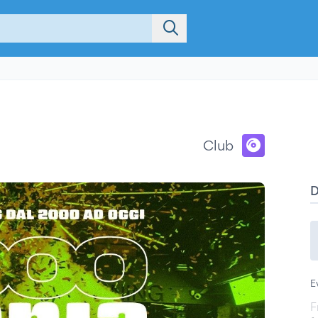
Club
E
F