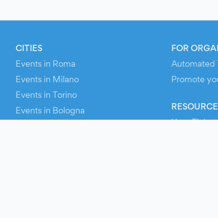
CITIES
FOR ORGA
Events in Roma
Automated 
Events in Milano
Promote yo
Events in Torino
RESOURCE
Events in Bologna
Your Ticket
Events in Firenze
Contact Us
Events in Verona
Help
Newsroom
Media Asse