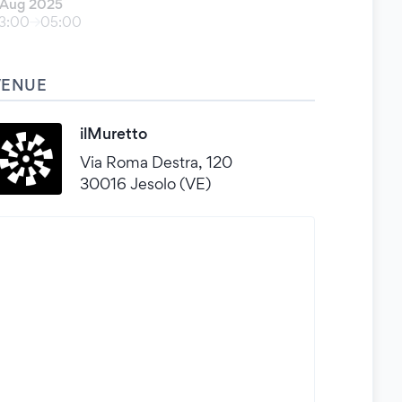
 Aug 2025
3:00
05:00
VENUE
ilMuretto
Via Roma Destra, 120
30016 Jesolo (VE)