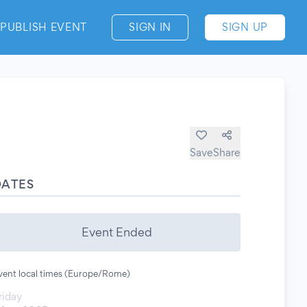
PUBLISH EVENT
SIGN IN
SIGN UP
Save
Share
DATES
Event Ended
vent local times (Europe/Rome)
riday