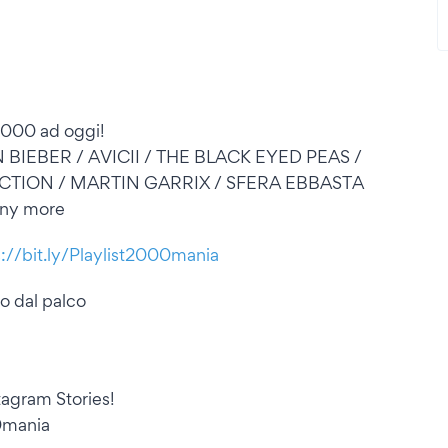
 2000 ad oggi!
 BIEBER / AVICII / THE BLACK EYED PEAS /
CTION / MARTIN GARRIX / SFERA EBBASTA
any more
s://bit.ly/Playlist2000mania
alo dal palco
tagram Stories!
00mania