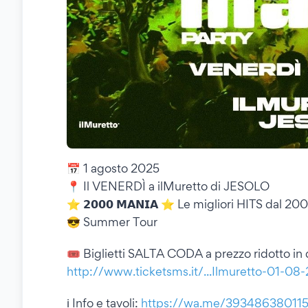
📅 1 agosto 2025
📍 Il VENERDÌ a ilMuretto di JESOLO
⭐️ 𝟮𝟬𝟬𝟬 𝗠𝗔𝗡𝗜𝗔 ⭐️ Le migliori HITS dal 2
😎 Summer Tour
🎟 Biglietti SALTA CODA a prezzo ridotto in q
http://www.ticketsms.it/...Ilmuretto-01-08
ℹ️ Info e tavoli:
https://wa.me/39348638011