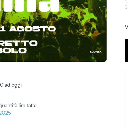
1
2
000 ad oggi
uantità limitata:
-2025
5