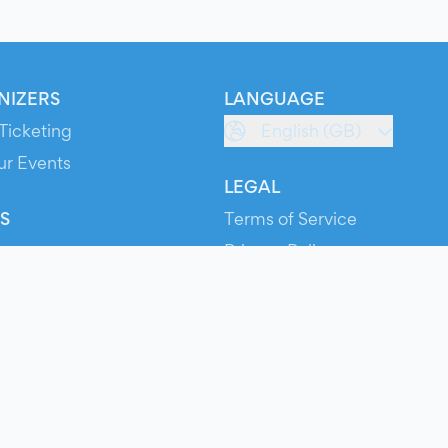
NIZERS
LANGUAGE
Ticketing
English (GB)
ur Events
LEGAL
S
Terms of Service
s
Privacy Policy
Cookie Policy
Service Status
ts