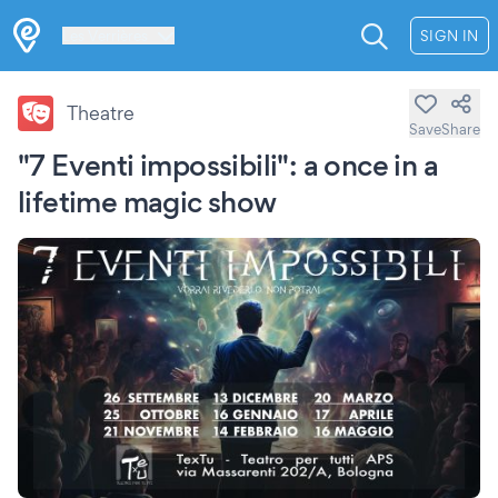
Les Verrières
SIGN IN
Theatre
Save
Share
"7 Eventi impossibili": a once in a
lifetime magic show