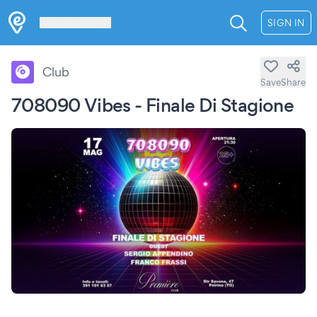
Les Verrières
SIGN IN
Club
Save
Share
708090 Vibes - Finale Di Stagione