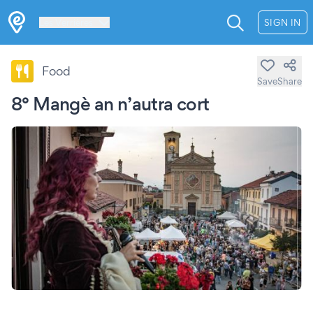
Les Verrières
SIGN IN
Food
Save
Share
8° Mangè an n’autra cort