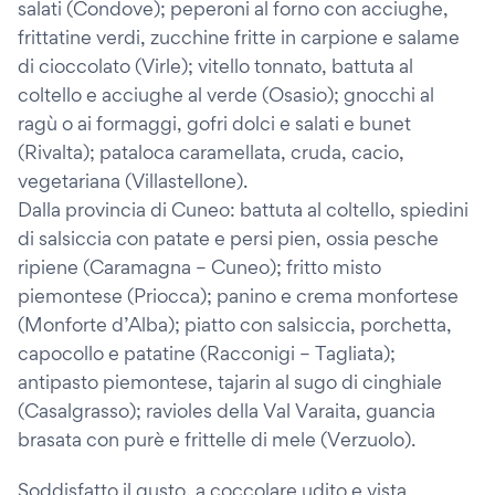
salati (Condove); peperoni al forno con acciughe,
frittatine verdi, zucchine fritte in carpione e salame
di cioccolato (Virle); vitello tonnato, battuta al
coltello e acciughe al verde (Osasio); gnocchi al
ragù o ai formaggi, gofri dolci e salati e bunet
(Rivalta); pataloca caramellata, cruda, cacio,
vegetariana (Villastellone).
Dalla provincia di Cuneo: battuta al coltello, spiedini
di salsiccia con patate e persi pien, ossia pesche
ripiene (Caramagna – Cuneo); fritto misto
piemontese (Priocca); panino e crema monfortese
(Monforte d’Alba); piatto con salsiccia, porchetta,
capocollo e patatine (Racconigi – Tagliata);
antipasto piemontese, tajarin al sugo di cinghiale
(Casalgrasso); ravioles della Val Varaita, guancia
brasata con purè e frittelle di mele (Verzuolo).
Soddisfatto il gusto, a coccolare udito e vista