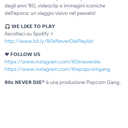
degli anni '80, videoclip e immagini iconiche
dell'epoca: un viaggio visivo nel passato!
🎧 𝗪𝗘 𝗟𝗜𝗞𝗘 𝗧𝗢 𝗣𝗟𝗔𝗬
Ascoltaci su Spotify >
http://www.bit.ly/80sNeverDiePlaylist
❤️ 𝗙𝗢𝗟𝗟𝗢𝗪 𝗨𝗦
https://www.instagram.com/80sneverdie
https://www.instagram.com/thepopcorngang
𝟴𝟬𝘀 𝗡𝗘𝗩𝗘𝗥 𝗗𝗜𝗘® è una produzione Popcorn Gang.