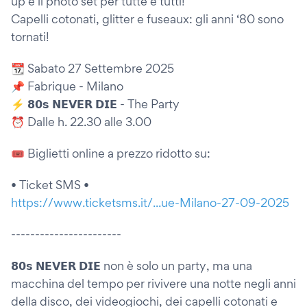
up e il photo set per tutte e tutti!
Capelli cotonati, glitter e fuseaux: gli anni ‘80 sono
tornati!
📆 Sabato 27 Settembre 2025
📌 Fabrique - Milano
⚡️ 𝟴𝟬𝘀 𝗡𝗘𝗩𝗘𝗥 𝗗𝗜𝗘 - The Party
⏰ Dalle h. 22.30 alle 3.00
🎟️ Biglietti online a prezzo ridotto su:
• Ticket SMS •
https://www.ticketsms.it/...ue-Milano-27-09-2025
-----------------------
𝟴𝟬𝘀 𝗡𝗘𝗩𝗘𝗥 𝗗𝗜𝗘 non è solo un party, ma una
macchina del tempo per rivivere una notte negli anni
della disco, dei videogiochi, dei capelli cotonati e