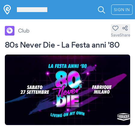
Les Verrières
SIGN IN
Club
Save
Share
80s Never Die - La Festa anni '80