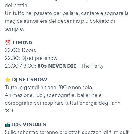
dei pattini.
Un tuffo nel passato per ballare, cantare e sognare la
magica atmosfera del decennio più colorato di
sempre.
⏰ 𝗧𝗜𝗠𝗜𝗡𝗚
22.00: Doors
22.30: Djset pre-show
23.30 / 3.00: 𝟴𝟬𝘀 𝗡𝗘𝗩𝗘𝗥 𝗗𝗜𝗘 - The Party
⭐️ 𝗗𝗝 𝗦𝗘𝗧 𝗦𝗛𝗢𝗪
Tutte le grandi hit anni ’80 e non solo.
Animazione, luci, scenografie, ballerine e
coreografie per respirare tutta l’energia degli anni
’80.
📺 𝟴𝟬𝘀 𝗩𝗜𝗦𝗨𝗔𝗟𝗦
Sullo schermo saranno proiettati spezzoni di film cult