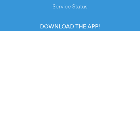
Service Status
DOWNLOAD THE APP!
FOR ORGANIZERS
Automated Ticketing
Promote your Events
RESOURCES
Your Tickets
Contact Us