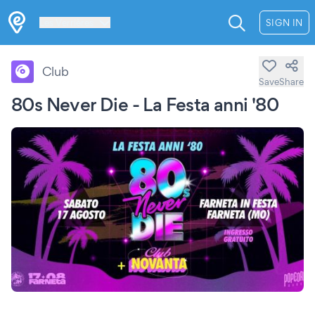
Les Verrières
SIGN IN
Club
Save
Share
80s Never Die - La Festa anni '80