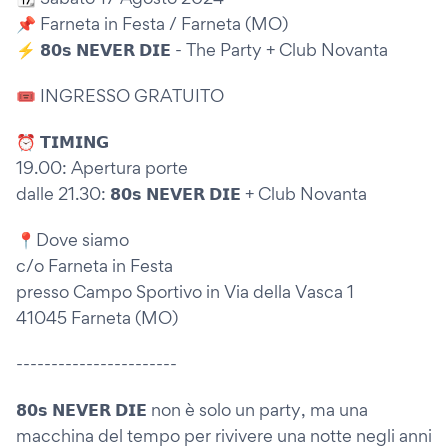
📌 Farneta in Festa / Farneta (MO)
⚡️ 𝟴𝟬𝘀 𝗡𝗘𝗩𝗘𝗥 𝗗𝗜𝗘 - The Party + Club Novanta
🎟️ INGRESSO GRATUITO
⏰ 𝗧𝗜𝗠𝗜𝗡𝗚
19.00: Apertura porte
dalle 21.30: 𝟴𝟬𝘀 𝗡𝗘𝗩𝗘𝗥 𝗗𝗜𝗘 + Club Novanta
📍Dove siamo
c/o Farneta in Festa
presso Campo Sportivo in Via della Vasca 1
41045 Farneta (MO)
-----------------------
𝟴𝟬𝘀 𝗡𝗘𝗩𝗘𝗥 𝗗𝗜𝗘 non è solo un party, ma una
macchina del tempo per rivivere una notte negli anni