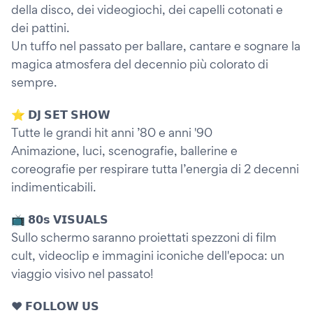
della disco, dei videogiochi, dei capelli cotonati e
dei pattini.
Un tuffo nel passato per ballare, cantare e sognare la
magica atmosfera del decennio più colorato di
sempre.
⭐️ 𝗗𝗝 𝗦𝗘𝗧 𝗦𝗛𝗢𝗪
Tutte le grandi hit anni ’80 e anni '90
Animazione, luci, scenografie, ballerine e
coreografie per respirare tutta l’energia di 2 decenni
indimenticabili.
📺 𝟴𝟬𝘀 𝗩𝗜𝗦𝗨𝗔𝗟𝗦
Sullo schermo saranno proiettati spezzoni di film
cult, videoclip e immagini iconiche dell'epoca: un
viaggio visivo nel passato!
❤️ 𝗙𝗢𝗟𝗟𝗢𝗪 𝗨𝗦