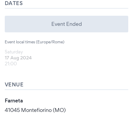
DATES
Event Ended
Event local times (Europe/Rome)
Saturday
17 Aug 2024
21:00
VENUE
Farneta
41045 Montefiorino (MO)