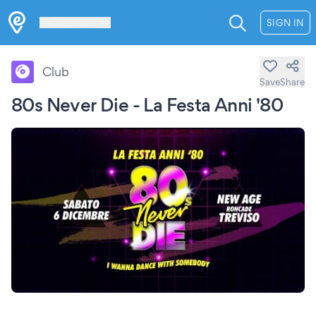
Les Verrières
SIGN IN
Club
Save
Share
80s Never Die - La Festa Anni '80