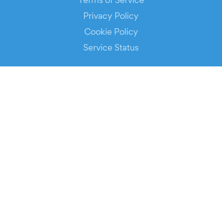
Privacy Policy
Cookie Policy
Service Status
DOWNLOAD THE APP!
FOR ORGANIZERS
Automated Ticketing
Promote your Events
RESOURCES