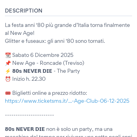
DESCRIPTION
La festa anni ‘80 più grande d’Italia torna finalmente
al New Age!
Glitter e fuseaux: gli anni ‘80 sono tornati.
📆 Sabato 6 Dicembre 2025
📌 New Age - Roncade (Treviso)
⚡️ 𝟴𝟬𝘀 𝗡𝗘𝗩𝗘𝗥 𝗗𝗜𝗘 - The Party
⏰ Inizio h. 22.30
🎟️ Biglietti online a prezzo ridotto:
https://www.ticketsms.it/...-Age-Club-06-12-2025
-----------------------
𝟴𝟬𝘀 𝗡𝗘𝗩𝗘𝗥 𝗗𝗜𝗘 non è solo un party, ma una
macchina del tempo per rivivere una notte negli anni