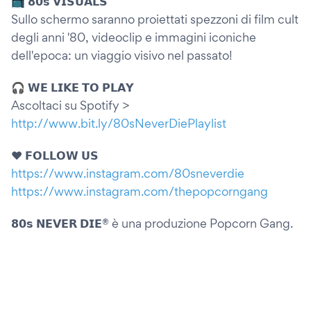
📺 𝟴𝟬𝘀 𝗩𝗜𝗦𝗨𝗔𝗟𝗦
Sullo schermo saranno proiettati spezzoni di film cult
degli anni '80, videoclip e immagini iconiche
dell'epoca: un viaggio visivo nel passato!
🎧 𝗪𝗘 𝗟𝗜𝗞𝗘 𝗧𝗢 𝗣𝗟𝗔𝗬
Ascoltaci su Spotify >
http://www.bit.ly/80sNeverDiePlaylist
❤️ 𝗙𝗢𝗟𝗟𝗢𝗪 𝗨𝗦
https://www.instagram.com/80sneverdie
https://www.instagram.com/thepopcorngang
𝟴𝟬𝘀 𝗡𝗘𝗩𝗘𝗥 𝗗𝗜𝗘® è una produzione Popcorn Gang.