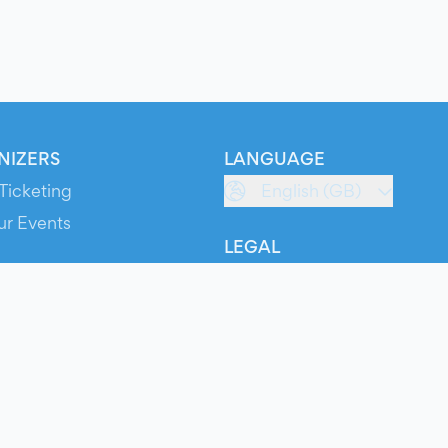
NIZERS
LANGUAGE
Ticketing
English (GB)
ur Events
LEGAL
S
Terms of Service
s
Privacy Policy
Cookie Policy
Service Status
ts