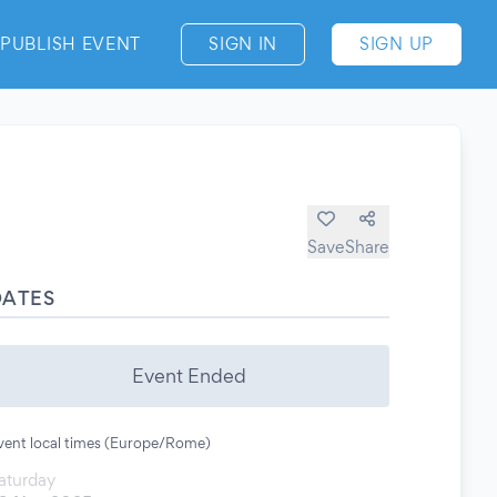
PUBLISH EVENT
SIGN IN
SIGN UP
Save
Share
DATES
Event Ended
vent local times (Europe/Rome)
aturday