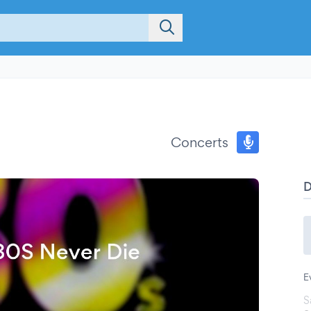
Concerts
E
S