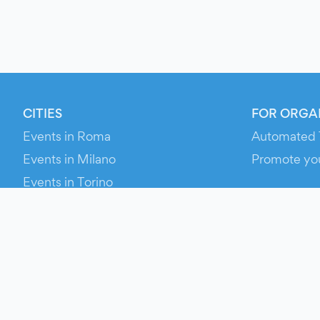
CITIES
FOR ORGA
Events in Roma
Automated 
Events in Milano
Promote yo
Events in Torino
RESOURCE
Events in Bologna
Your Ticket
Events in Firenze
Contact Us
Events in Verona
Help
Newsroom
Media Asse