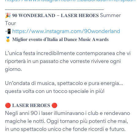
____________________________________
🎉 𝟗𝟎 𝐖𝐎𝐍𝐃𝐄𝐑𝐋𝐀𝐍𝐃 – 𝐋𝐀𝐒𝐄𝐑 𝐇𝐄𝐑𝐎𝐄𝐒 Summer
Tour
📲
https://www.instagram.com/90wonderland
🥇 𝐌𝐢𝐠𝐥𝐢𝐨𝐫 𝐞𝐯𝐞𝐧𝐭𝐨 𝐝'𝐈𝐭𝐚𝐥𝐢𝐚 𝐚𝐥 𝐃𝐚𝐧𝐜𝐞 𝐌𝐮𝐬𝐢𝐜 𝐀𝐰𝐚𝐫𝐝𝐬
L’unica festa incredibilmente contemporanea che vi
riporterà in un passato che vorreste rivivere ogni
giorno.
Un’ondata di musica, spettacolo e pura energia…
questa volta con un tocco speciale in più!
🔴 𝐋𝐀𝐒𝐄𝐑 𝐇𝐄𝐑𝐎𝐄𝐒 🔴
Negli anni 90 i laser illuminavano i club e rendevano
magiche le notti. Oggi tornano più potenti che mai,
in uno spettacolo unico che fonde ricordi e futuro.