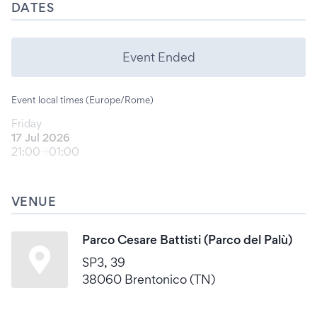
DATES
Event Ended
Event local times (Europe/Rome)
Friday
17 Jul 2026
21:00
01:00
VENUE
Parco Cesare Battisti (Parco del Palù)
SP3, 39
38060 Brentonico (TN)