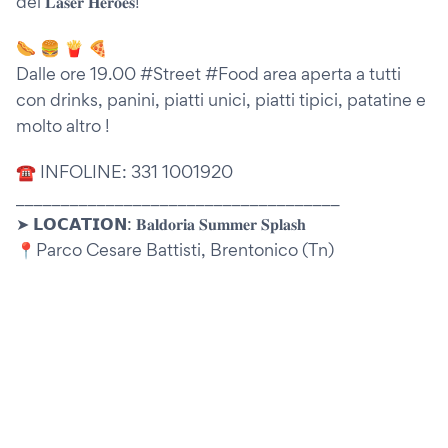
dei 𝐋𝐚𝐬𝐞𝐫 𝐇𝐞𝐫𝐨𝐞𝐬!
🌭 🍔 🍟 🍕
Dalle ore 19.00 #Street #Food area aperta a tutti
con drinks, panini, piatti unici, piatti tipici, patatine e
molto altro !
☎ INFOLINE: 331 1001920
____________________________________
➤ 𝗟𝗢𝗖𝗔𝗧𝗜𝗢𝗡: 𝐁𝐚𝐥𝐝𝐨𝐫𝐢𝐚 𝐒𝐮𝐦𝐦𝐞𝐫 𝐒𝐩𝐥𝐚𝐬𝐡
📍Parco Cesare Battisti, Brentonico (Tn)