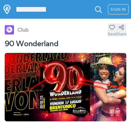
Les Verrières
SIGN IN
Club
Save
Share
90 Wonderland