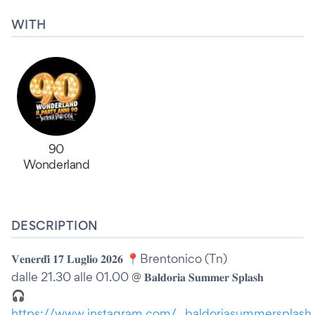
WITH
90
Wonderland
DESCRIPTION
𝐕𝐞𝐧𝐞𝐫𝐝𝐢̀ 𝟏𝟕 𝐋𝐮𝐠𝐥𝐢𝐨 𝟐𝟎𝟐𝟔 📍Brentonico (Tn)
dalle 21.30 alle 01.00 @ 𝐁𝐚𝐥𝐝𝐨𝐫𝐢𝐚 𝐒𝐮𝐦𝐦𝐞𝐫 𝐒𝐩𝐥𝐚𝐬𝐡
🎧
https://www.instagram.com/...baldoriasummersplash