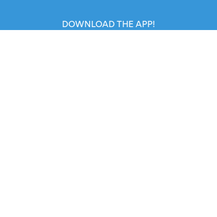
DOWNLOAD THE APP!
FOR ORGANIZERS
Automated Ticketing
Promote your Events
RESOURCES
Your Tickets
Contact Us
Help