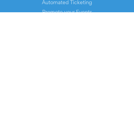
Automated Ticketing
Promote your Events
RESOURCES
Your Tickets
Contact Us
Help
Newsroom
Media Assets
© 2026 Evients® – All rights reserved.
Made with
in
while listening to
Roxette
.
Evients is a registered trademark by Hexation S.r.l. – VATIN