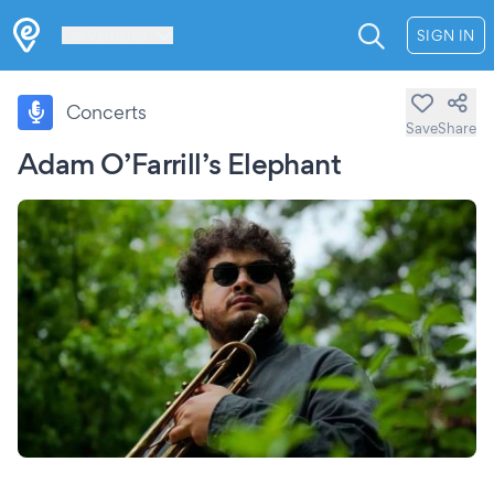
Les Verrières
SIGN IN
Concerts
Save
Share
Adam O’Farrill’s Elephant