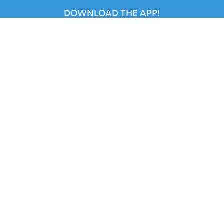
DOWNLOAD THE APP!
FOR ORGANIZERS
Automated Ticketing
Promote your Events
RESOURCES
Your Tickets
Contact Us
Help
Newsroom