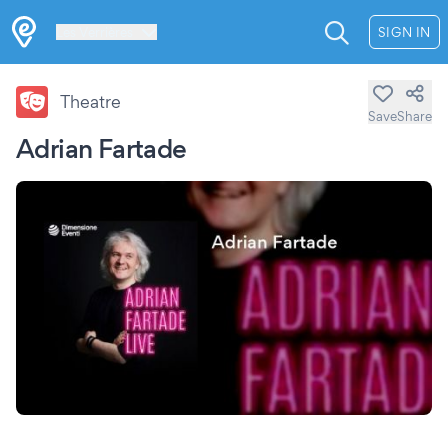
Les Verrières
SIGN IN
Theatre
Save
Share
Adrian Fartade