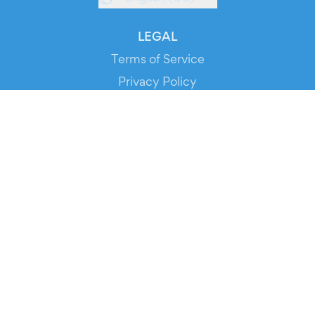
LEGAL
Terms of Service
Privacy Policy
Cookie Policy
Service Status
DOWNLOAD THE APP!
FOR ORGANIZERS
Automated Ticketing