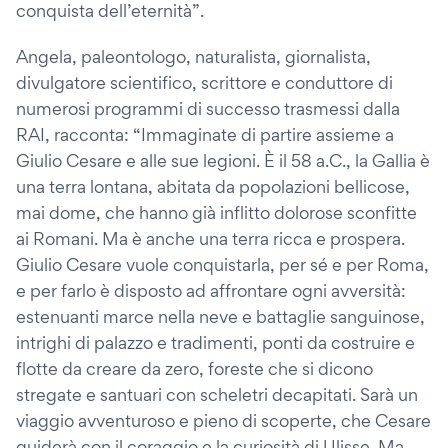
conquista dell’eternità”.
Angela, paleontologo, naturalista, giornalista,
divulgatore scientifico, scrittore e conduttore di
numerosi programmi di successo trasmessi dalla
RAI, racconta: “Immaginate di partire assieme a
Giulio Cesare e alle sue legioni. È il 58 a.C., la Gallia è
una terra lontana, abitata da popolazioni bellicose,
mai dome, che hanno già inflitto dolorose sconfitte
ai Romani. Ma è anche una terra ricca e prospera.
Giulio Cesare vuole conquistarla, per sé e per Roma,
e per farlo è disposto ad affrontare ogni avversità:
estenuanti marce nella neve e battaglie sanguinose,
intrighi di palazzo e tradimenti, ponti da costruire e
flotte da creare da zero, foreste che si dicono
stregate e santuari con scheletri decapitati. Sarà un
viaggio avventuroso e pieno di scoperte, che Cesare
guiderà con il coraggio e la curiosità di Ulisse. Ma