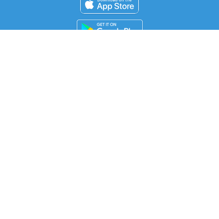
FOR ORGANIZERS
Automated Ticketing
Promote your Events
RESOURCES
Your Tickets
Contact Us
Help
Newsroom
Media Assets