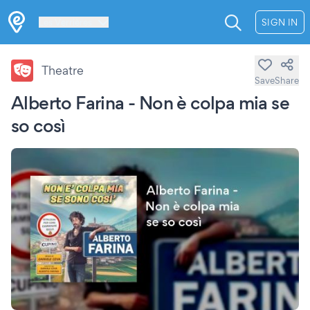
Les Verrières
SIGN IN
Theatre
Save
Share
Alberto Farina - Non è colpa mia se
so così