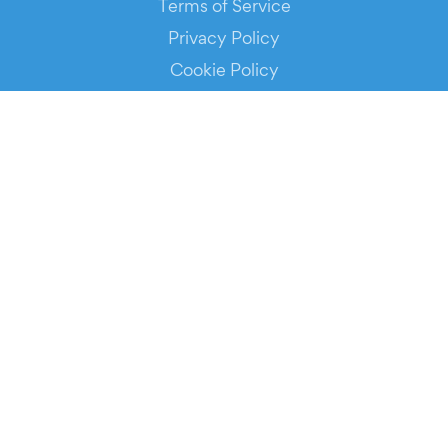
Terms of Service
Privacy Policy
Cookie Policy
Service Status
DOWNLOAD THE APP!
FOR ORGANIZERS
Automated Ticketing
Promote your Events