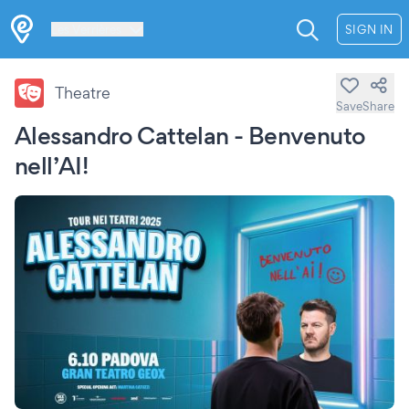
Les Verrières
SIGN IN
Theatre
Save
Share
Alessandro Cattelan - Benvenuto
nell’AI!