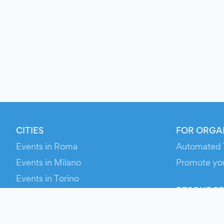
CITIES
FOR ORGA
Events in Roma
Automated 
Events in Milano
Promote yo
Events in Torino
RESOURCE
Events in Bologna
Your Ticket
Events in Firenze
Contact Us