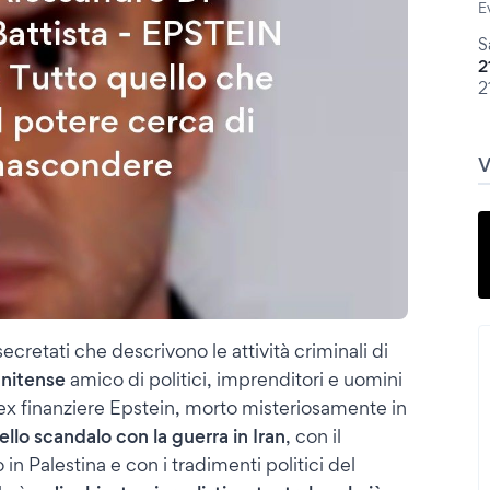
E
S
2
2
ecretati che descrivono le attività criminali di
tunitense
amico di politici, imprenditori e uomini
'ex finanziere Epstein, morto misteriosamente in
ello scandalo con la guerra in Iran
, con il
n Palestina e con i tradimenti politici del