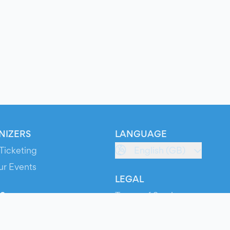
NIZERS
LANGUAGE
Ticketing
English (GB)
ur Events
LEGAL
S
Terms of Service
s
Privacy Policy
Cookie Policy