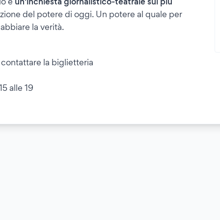
lo è
un'inchiesta giornalistico-teatrale sul più
zione del potere di oggi. Un potere al quale per
abbiare la verità.
contattare la biglietteria
15 alle 19