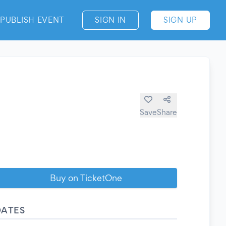
PUBLISH EVENT
SIGN IN
SIGN UP
Save
Share
Buy on TicketOne
DATES