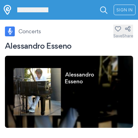
Les Verrières
SIGN IN
Concerts
Save
Share
Alessandro Esseno