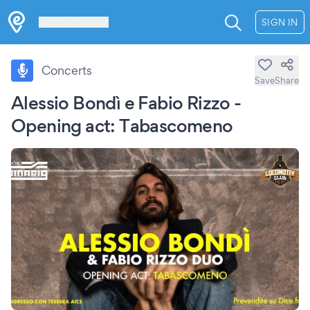
Les Verrières
SIGN IN
Concerts
Save
Share
Alessio Bondì e Fabio Rizzo -
Opening act: Tabascomeno