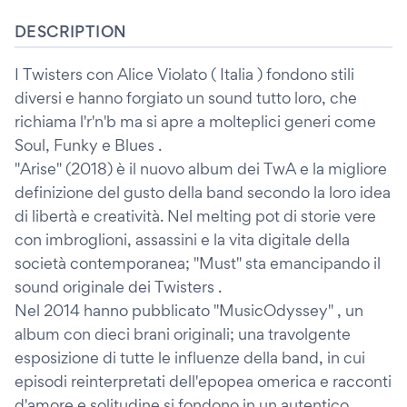
DESCRIPTION
I Twisters con Alice Violato ( Italia ) fondono stili
diversi e hanno forgiato un sound tutto loro, che
richiama l'r'n'b ma si apre a molteplici generi come
Soul, Funky e Blues .
"Arise" (2018) è il nuovo album dei TwA e la migliore
definizione del gusto della band secondo la loro idea
di libertà e creatività. Nel melting pot di storie vere
con imbroglioni, assassini e la vita digitale della
società contemporanea; "Must" sta emancipando il
sound originale dei Twisters .
Nel 2014 hanno pubblicato "MusicOdyssey" , un
album con dieci brani originali; una travolgente
esposizione di tutte le influenze della band, in cui
episodi reinterpretati dell'epopea omerica e racconti
d'amore e solitudine si fondono in un autentico