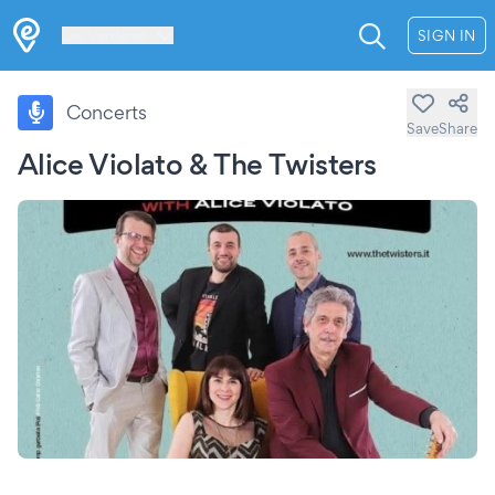
Les Verrières
SIGN IN
Concerts
Save
Share
Alice Violato & The Twisters