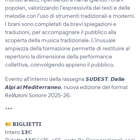
popolari, valorizzando l’espressività dei testi e delle
melodie con l’uso di strumenti tradizionali e moderni.
I brani sono completati da brevi spiegazioni e
traduzioni, per accompagnare il pubblico alla
scoperta della musica tradizionale. L’inusuale
ampiezza della formazione permette di restituire al
repertorio la dimensione della performance
collettiva, coinvolgendo appieno il pubblico.
Evento all’interno della rassegna 𝙎𝙐𝘿𝙀𝙎𝙏. 𝘿𝙖𝙡𝙡𝙚
𝘼𝙡𝙥𝙞 𝙖𝙡 𝙈𝙚𝙙𝙞𝙩𝙚𝙧𝙧𝙖𝙣𝙚𝙤, nuova edizione del format
𝘙𝘦𝘭𝘈𝘻𝘪𝘰𝘯𝘪 𝘚𝘰𝘯𝘰𝘳𝘦 2025-26.
***
🎫 𝗕𝗜𝗚𝗟𝗜𝗘𝗧𝗧𝗜
Intero 𝟭𝟯€