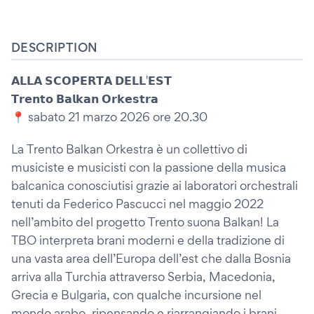
DESCRIPTION
𝗔𝗟𝗟𝗔 𝗦𝗖𝗢𝗣𝗘𝗥𝗧𝗔 𝗗𝗘𝗟𝗟'𝗘𝗦𝗧
𝗧𝗿𝗲𝗻𝘁𝗼 𝗕𝗮𝗹𝗸𝗮𝗻 𝗢𝗿𝗸𝗲𝘀𝘁𝗿𝗮
📍 sabato 21 marzo 2026 ore 20.30
La Trento Balkan Orkestra è un collettivo di
musiciste e musicisti con la passione della musica
balcanica conosciutisi grazie ai laboratori orchestrali
tenuti da Federico Pascucci nel maggio 2022
nell’ambito del progetto Trento suona Balkan! La
TBO interpreta brani moderni e della tradizione di
una vasta area dell’Europa dell’est che dalla Bosnia
arriva alla Turchia attraverso Serbia, Macedonia,
Grecia e Bulgaria, con qualche incursione nel
mondo arabo, ripensando e riarrangiando i brani