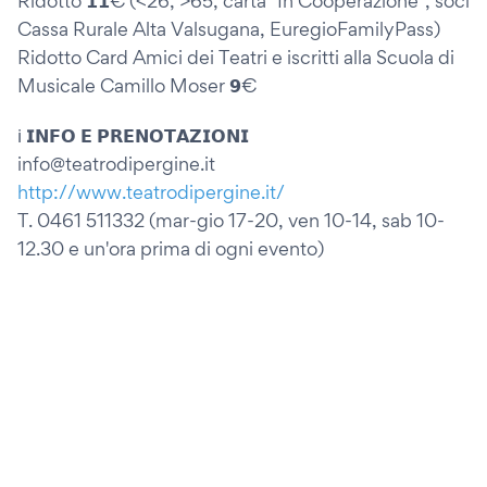
Ridotto 𝟭𝟭€ (<26, >65, carta "In Cooperazione", soci
Cassa Rurale Alta Valsugana, EuregioFamilyPass)
Ridotto Card Amici dei Teatri e iscritti alla Scuola di
Musicale Camillo Moser 𝟵€
ℹ️ 𝗜𝗡𝗙𝗢 𝗘 𝗣𝗥𝗘𝗡𝗢𝗧𝗔𝗭𝗜𝗢𝗡𝗜
info@teatrodipergine.it
http://www.teatrodipergine.it/
T. 0461 511332 (mar-gio 17-20, ven 10-14, sab 10-
12.30 e un'ora prima di ogni evento)