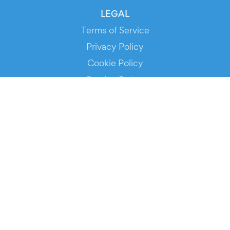
LEGAL
Terms of Service
Privacy Policy
Cookie Policy
Service Status
DOWNLOAD THE APP!
FOR ORGANIZERS
Automated Ticketing