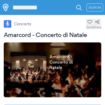
Les Verrières
SIGN IN
Concerts
Save
Share
Amarcord - Concerto di Natale