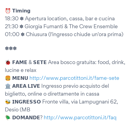
⏰ 𝗧𝗶𝗺𝗶𝗻𝗴
18:30 ✽ Apertura location, cassa, bar e cucina
21:30 ✽ Giorgia Fumanti & The Crew Ensemble
01:00 ✽ Chiusura (l'ingresso chiude un'ora prima)
✽✽✽
🐞 𝗙𝗔𝗠𝗘 & 𝗦𝗘𝗧𝗘 Area bosco gratuita: food, drink,
lucine e relax
🍔 𝗠𝗘𝗡𝗨
http://www.parcotittoni.it/fame-sete
🏛️ 𝗔𝗥𝗘𝗔 𝗟𝗜𝗩𝗘 Ingresso previo acquisto del
biglietto, online o direttamente in cassa
🐝 𝗜𝗡𝗚𝗥𝗘𝗦𝗦𝗢 Fronte villa, via Lampugnani 62,
Desio (MB
🪲 𝗗𝗢𝗠𝗔𝗡𝗗𝗘?
http://www.parcotittoni.it/faq