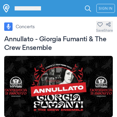
Les Verrières
SIGN IN
Concerts
Save
Share
Annullato - Giorgia Fumanti & The
Crew Ensemble