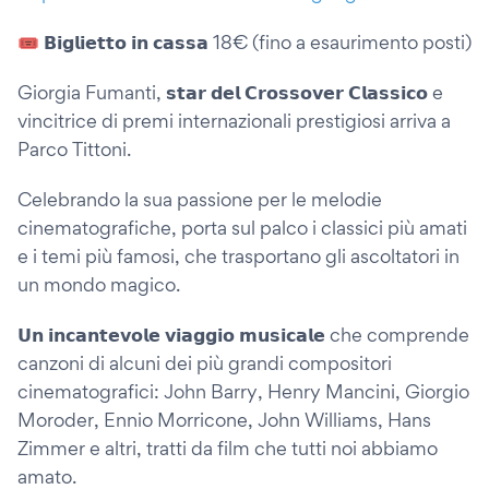
🎟️ 𝗕𝗶𝗴𝗹𝗶𝗲𝘁𝘁𝗼 𝗶𝗻 𝗰𝗮𝘀𝘀𝗮 18€ (fino a esaurimento posti)
Giorgia Fumanti, 𝘀𝘁𝗮𝗿 𝗱𝗲𝗹 𝗖𝗿𝗼𝘀𝘀𝗼𝘃𝗲𝗿 𝗖𝗹𝗮𝘀𝘀𝗶𝗰𝗼 e
vincitrice di premi internazionali prestigiosi arriva a
Parco Tittoni.
Celebrando la sua passione per le melodie
cinematografiche, porta sul palco i classici più amati
e i temi più famosi, che trasportano gli ascoltatori in
un mondo magico.
𝗨𝗻 𝗶𝗻𝗰𝗮𝗻𝘁𝗲𝘃𝗼𝗹𝗲 𝘃𝗶𝗮𝗴𝗴𝗶𝗼 𝗺𝘂𝘀𝗶𝗰𝗮𝗹𝗲 che comprende
canzoni di alcuni dei più grandi compositori
cinematografici: John Barry, Henry Mancini, Giorgio
Moroder, Ennio Morricone, John Williams, Hans
Zimmer e altri, tratti da film che tutti noi abbiamo
amato.