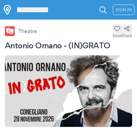
Les Verrières
SIGN IN
Theatre
Save
Share
Antonio Ornano - (IN)GRATO