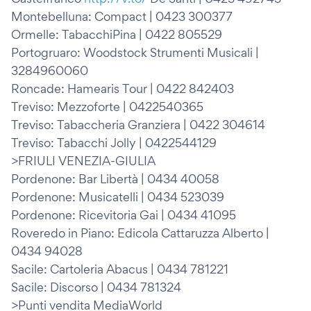
Montebelluna: Compact | 0423 300377
Ormelle: TabacchiPina | 0422 805529
Portogruaro: Woodstock Strumenti Musicali |
3284960060
Roncade: Hamearis Tour | 0422 842403
Treviso: Mezzoforte | 0422540365
Treviso: Tabaccheria Granziera | 0422 304614
Treviso: Tabacchi Jolly | 0422544129
>FRIULI VENEZIA-GIULIA
Pordenone: Bar Libertà | 0434 40058
Pordenone: Musicatelli | 0434 523039
Pordenone: Ricevitoria Gai | 0434 41095
Roveredo in Piano: Edicola Cattaruzza Alberto |
0434 94028
Sacile: Cartoleria Abacus | 0434 781221
Sacile: Discorso | 0434 781324
>Punti vendita MediaWorld