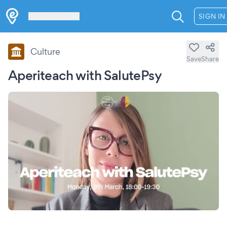
Les Verrières
SIGN IN
Culture
Save
Share
Aperiteach with SalutePsy