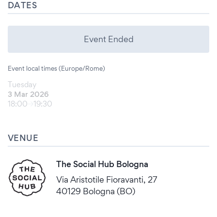
DATES
Event Ended
Event local times (Europe/Rome)
Tuesday
3 Mar 2026
18:00
19:30
VENUE
The Social Hub Bologna
Via Aristotile Fioravanti, 27
40129 Bologna (BO)