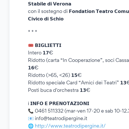
𝗦𝘁𝗮𝗯𝗶𝗹𝗲 𝗱𝗶 𝗩𝗲𝗿𝗼𝗻𝗮
con il sostegno di 𝗙𝗼𝗻𝗱𝗮𝘁𝗶𝗼𝗻 𝗧𝗲𝗮𝘁𝗿𝗼 𝗖𝗼𝗺𝘂𝗻𝗮𝗹
𝗖𝗶𝘃𝗶𝗰𝗼 𝗱𝗶 𝗦𝗰𝗵𝗶𝗼
* * *
🎟️ 𝗕𝗜𝗚𝗟𝗜𝗘𝗧𝗧𝗜
Intero 𝟭𝟳€
Ridotto (carta “In Cooperazione”, soci Cass
𝟭𝟲€
Ridotto (>65, <26) 𝟭𝟱€
Ridotto speciale Card “Amici dei Teatri” 𝟭𝟯
Posti buca d'orchestra 𝟭𝟯€
ℹ️ 𝗜𝗡𝗙𝗢 𝗘 𝗣𝗥𝗘𝗡𝗢𝗧𝗔𝗭𝗜𝗢𝗡𝗜
📞 0461 511332 (mar-ven 17-20 e sab 10-12.
📧 info@teatrodipergine.it
🌐
http://www.teatrodipergine.it/