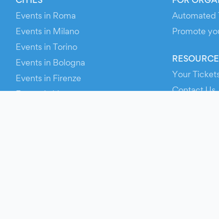
Events in Roma
Automated 
Events in Milano
Promote yo
Events in Torino
RESOURCE
Events in Bologna
Your Ticket
Events in Firenze
Contact Us
Events in Verona
Help
Newsroom
Media Asse
Evien