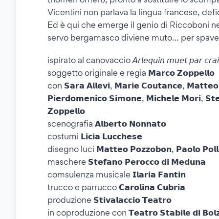
Vicentini non parlava la lingua francese, defi
Ed è qui che emerge il genio di Riccoboni ne
servo bergamasco diviene muto… per spave
ispirato al canovaccio 𝘈𝘳𝘭𝘦𝘲𝘶𝘪𝘯 𝘮𝘶𝘦𝘵 𝘱𝘢𝘳 𝘤𝘳𝘢𝘪𝘯𝘵
soggetto originale e regia 𝗠𝗮𝗿𝗰𝗼 𝗭𝗼𝗽𝗽𝗲𝗹𝗹𝗼
con 𝗦𝗮𝗿𝗮 𝗔𝗹𝗹𝗲𝘃𝗶, 𝗠𝗮𝗿𝗶𝗲 𝗖𝗼𝘂𝘁𝗮𝗻𝗰𝗲, 𝗠𝗮𝘁𝘁𝗲
𝗣𝗶𝗲𝗿𝗱𝗼𝗺𝗲𝗻𝗶𝗰𝗼 𝗦𝗶𝗺𝗼𝗻𝗲, 𝗠𝗶𝗰𝗵𝗲𝗹𝗲 𝗠𝗼𝗿𝗶, 𝗦𝘁𝗲
𝗭𝗼𝗽𝗽𝗲𝗹𝗹𝗼
scenografia 𝗔𝗹𝗯𝗲𝗿𝘁𝗼 𝗡𝗼𝗻𝗻𝗮𝘁𝗼
costumi 𝗟𝗶𝗰𝗶𝗮 𝗟𝘂𝗰𝗰𝗵𝗲𝘀𝗲
disegno luci 𝗠𝗮𝘁𝘁𝗲𝗼 𝗣𝗼𝘇𝘇𝗼𝗯𝗼𝗻, 𝗣𝗮𝗼𝗹𝗼 𝗣𝗼𝗹𝗹𝗼
maschere 𝗦𝘁𝗲𝗳𝗮𝗻𝗼 𝗣𝗲𝗿𝗼𝗰𝗰𝗼 𝗱𝗶 𝗠𝗲𝗱𝘂𝗻𝗮
comsulenza musicale 𝗜𝗹𝗮𝗿𝗶𝗮 𝗙𝗮𝗻𝘁𝗶𝗻
trucco e parrucco 𝗖𝗮𝗿𝗼𝗹𝗶𝗻𝗮 𝗖𝘂𝗯𝗿𝗶𝗮
produzione 𝗦𝘁𝗶𝘃𝗮𝗹𝗮𝗰𝗰𝗶𝗼 𝗧𝗲𝗮𝘁𝗿𝗼
in coproduzione con 𝗧𝗲𝗮𝘁𝗿𝗼 𝗦𝘁𝗮𝗯𝗶𝗹𝗲 𝗱𝗶 𝗕𝗼𝗹𝘇𝗮𝗻