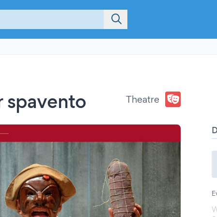
r spavento
Theatre
E
W