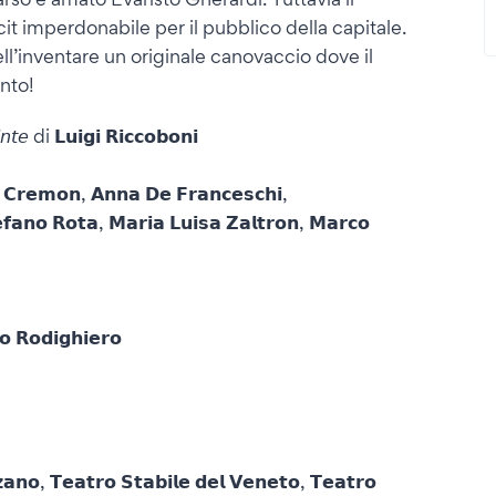
cit imperdonabile per il pubblico della capitale.
ll’inventare un originale canovaccio dove il
nto!
𝘦 di 𝗟𝘂𝗶𝗴𝗶 𝗥𝗶𝗰𝗰𝗼𝗯𝗼𝗻𝗶
 𝗖𝗿𝗲𝗺𝗼𝗻, 𝗔𝗻𝗻𝗮 𝗗𝗲 𝗙𝗿𝗮𝗻𝗰𝗲𝘀𝗰𝗵𝗶,
𝗳𝗮𝗻𝗼 𝗥𝗼𝘁𝗮, 𝗠𝗮𝗿𝗶𝗮 𝗟𝘂𝗶𝘀𝗮 𝗭𝗮𝗹𝘁𝗿𝗼𝗻, 𝗠𝗮𝗿𝗰𝗼
 𝗥𝗼𝗱𝗶𝗴𝗵𝗶𝗲𝗿𝗼
, 𝗧𝗲𝗮𝘁𝗿𝗼 𝗦𝘁𝗮𝗯𝗶𝗹𝗲 𝗱𝗲𝗹 𝗩𝗲𝗻𝗲𝘁𝗼, 𝗧𝗲𝗮𝘁𝗿𝗼