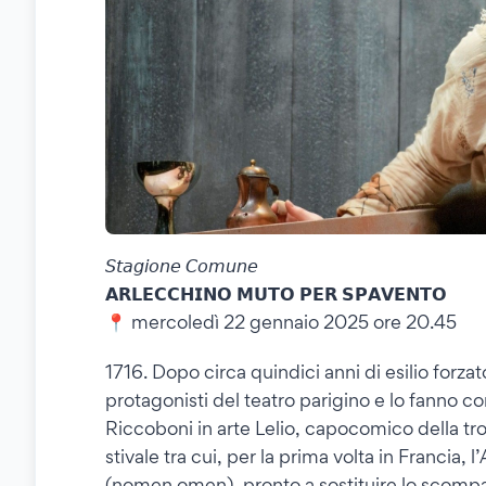
𝘚𝘵𝘢𝘨𝘪𝘰𝘯𝘦 𝘊𝘰𝘮𝘶𝘯𝘦
𝗔𝗥𝗟𝗘𝗖𝗖𝗛𝗜𝗡𝗢 𝗠𝗨𝗧𝗢 𝗣𝗘𝗥 𝗦𝗣𝗔𝗩𝗘𝗡𝗧𝗢
📍 mercoledì 22 gennaio 2025 ore 20.45
1716. Dopo circa quindici anni di esilio forza
protagonisti del teatro parigino e lo fanno c
Riccoboni in arte Lelio, capocomico della trou
stivale tra cui, per la prima volta in Francia
(nomen omen), pronto a sostituire lo scompar