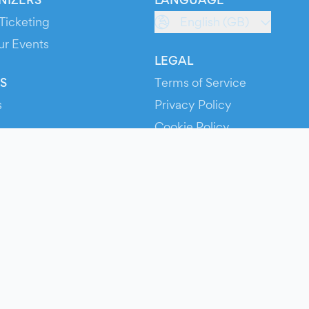
Ticketing
English (GB)
ur Events
LEGAL
S
Terms of Service
s
Privacy Policy
Cookie Policy
Service Status
ts
© 2026 Evients® – All rights reserved.
Made with
in
while listening to
Roxette
.
ts is a registered trademark by Hexation S.r.l. – VATIN IT03735511200