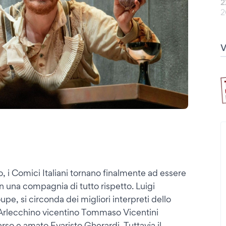
2
2
to, i Comici Italiani tornano finalmente ad essere
on una compagnia di tutto rispetto. Luigi
pe, si circonda dei migliori interpreti dello
, l’Arlecchino vicentino Tommaso Vicentini
so e amato Evaristo Gherardi. Tuttavia il