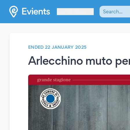
Les Verrières
ENDED 22 JANUARY 2025
Arlecchino muto pe