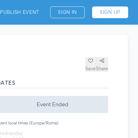
PUBLISH EVENT
SIGN IN
SIGN UP
Save
Share
DATES
Event Ended
vent local times (Europe/Rome)
ednesday