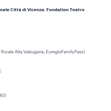
 𝗖𝗶𝘁𝘁𝗮̀ 𝗱𝗶 𝗩𝗶𝗰𝗲𝗻𝘇𝗮, 𝗙𝗼𝗻𝗱𝗮𝘁𝗶𝗼𝗻 𝗧𝗲𝗮𝘁𝗿𝗼
a Rurale Alta Valsugana, EuregioFamilyPass)
€
30)