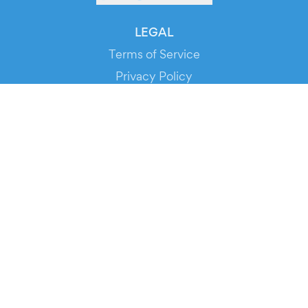
LEGAL
Terms of Service
Privacy Policy
Cookie Policy
Service Status
DOWNLOAD THE APP!
FOR ORGANIZERS
Automated Ticketing