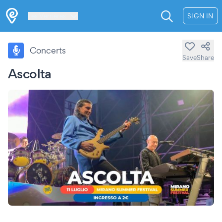
Les Verrières
SIGN IN
Concerts
Save
Share
Ascolta