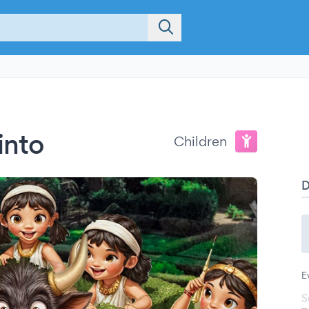
into
Children
E
S