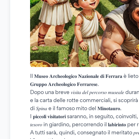
Il 𝐌𝐮𝐬𝐞𝐨 𝐀𝐫𝐜𝐡𝐞𝐨𝐥𝐨𝐠𝐢𝐜𝐨 𝐍𝐚𝐳𝐢𝐨𝐧𝐚𝐥𝐞 𝐝𝐢 𝐅𝐞
𝐆𝐫𝐮𝐩𝐩𝐨 𝐀𝐫𝐜𝐡𝐞𝐨𝐥𝐨𝐠𝐢𝐜𝐨 𝐅𝐞𝐫𝐫𝐚𝐫𝐞𝐬𝐞.
Dopo una breve 𝑣𝑖𝑠𝑖𝑡𝑎 𝑑𝑒𝑙 𝑝𝑒𝑟𝑐𝑜𝑟𝑠𝑜 𝑚𝑢𝑠
e la carta delle rotte commerciali, si scoprirà
di 𝑆𝑝𝑖𝑛𝑎 e il famoso mito del 𝐌𝐢𝐧𝐨𝐭𝐚𝐮𝐫𝐨.
I 𝐩𝐢𝐜𝐜𝐨𝐥𝐢 𝐯𝐢𝐬𝐢𝐭𝐚𝐭𝐨𝐫𝐢 saranno, in seguito, coin
𝑡𝑒𝑠𝑜𝑟𝑜 in giardino, percorrendo il 𝐥𝐚𝐛𝐢𝐫𝐢𝐧𝐭𝐨 pe
A tutti sarà, quindi, consegnato il meritato 𝑝𝑟𝑒𝑚