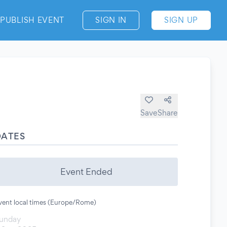
PUBLISH EVENT
SIGN IN
SIGN UP
Save
Share
DATES
Event Ended
vent local times (Europe/Rome)
unday