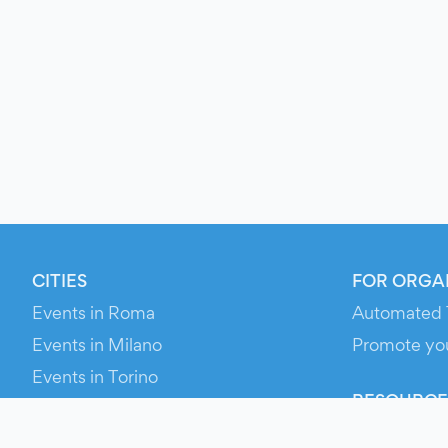
CITIES
FOR ORGA
Events in Roma
Automated 
Events in Milano
Promote yo
Events in Torino
RESOURCE
Events in Bologna
Your Ticket
Events in Firenze