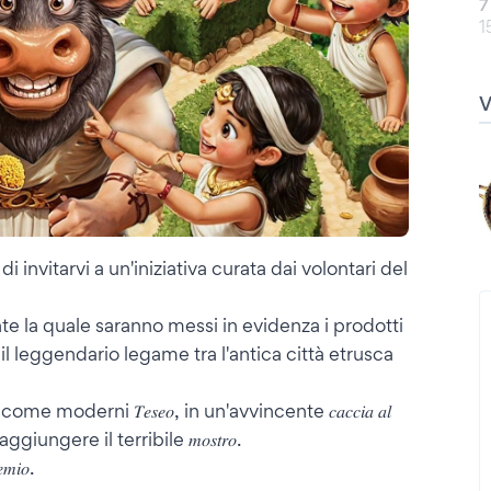
7
1
𝐫𝐫𝐚𝐫𝐚 è lieto di invitarvi a un'iniziativa curata dai volontari del
𝑒𝑎𝑙𝑒 durante la quale saranno messi in evidenza i prodotti
 il leggendario legame tra l'antica città etrusca
volti, come moderni 𝑇𝑒𝑠𝑒𝑜, in un'avvincente 𝑐𝑎𝑐𝑐𝑖𝑎 𝑎𝑙
r raggiungere il terribile 𝑚𝑜𝑠𝑡𝑟𝑜.
𝑖𝑜.