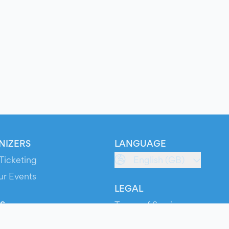
NIZERS
LANGUAGE
Ticketing
English (GB)
ur Events
LEGAL
S
Terms of Service
s
Privacy Policy