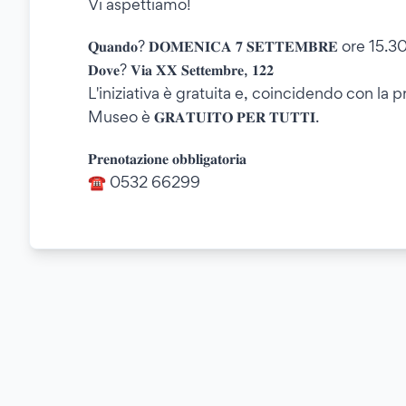
Vi aspettiamo!
𝐐𝐮𝐚𝐧𝐝𝐨? 𝐃𝐎𝐌𝐄𝐍𝐈𝐂𝐀 𝟕 𝐒𝐄𝐓𝐓𝐄𝐌𝐁𝐑𝐄 ore 15.3
𝐃𝐨𝐯𝐞? 𝐕𝐢𝐚 𝐗𝐗 𝐒𝐞𝐭𝐭𝐞𝐦𝐛𝐫𝐞, 𝟏𝟐𝟐
L'iniziativa è gratuita e, coincidendo con la
Museo è 𝐆𝐑𝐀𝐓𝐔𝐈𝐓𝐎 𝐏𝐄𝐑 𝐓𝐔𝐓𝐓𝐈.
𝐏𝐫𝐞𝐧𝐨𝐭𝐚𝐳𝐢𝐨𝐧𝐞 𝐨𝐛𝐛𝐥𝐢𝐠𝐚𝐭𝐨𝐫𝐢𝐚
☎️ 0532 66299