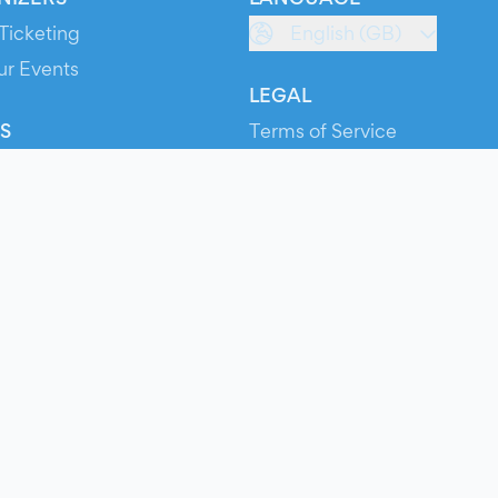
Ticketing
English (GB)
ur Events
LEGAL
S
Terms of Service
s
Privacy Policy
Cookie Policy
Service Status
ts
© 2026 Evients® – All rights reserved.
Made with
in
while listening to
Roxette
.
ts is a registered trademark by Hexation S.r.l. – VATIN IT03735511200