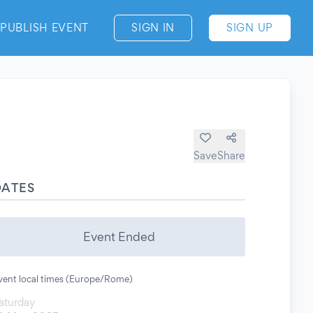
PUBLISH EVENT
SIGN IN
SIGN UP
Save
Share
DATES
Event Ended
vent local times (Europe/Rome)
aturday