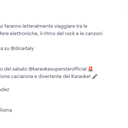
vi faranno letteralmente viaggiare tra le
sfere elettroniche, il ritmo del rock e le canzoni
ta su @diceitaly
zzo del sabato @karaokesuperstarofficial 🚨
sione caciarona e divertente del Karaoke! 🎤
ndez
- Roma