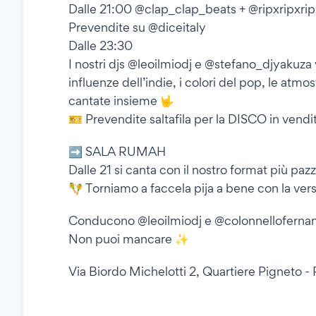
Dalle 21:00 @clap_clap_beats + @ripxripxrip
Prevendite su @diceitaly
Dalle 23:30
I nostri djs @leoilmiodj e @stefano_djyakuza 
influenze dell’indie, i colori del pop, le atmo
cantate insieme 🤟
🎫 Prevendite saltafila per la DISCO in vendi
➡️ SALA RUMAH
Dalle 21 si canta con il nostro format più pa
🪇 Torniamo a faccela pija a bene con la ver
Conducono @leoilmiodj e @colonnelloferna
Non puoi mancare ✨
Via Biordo Michelotti 2, Quartiere Pigneto 