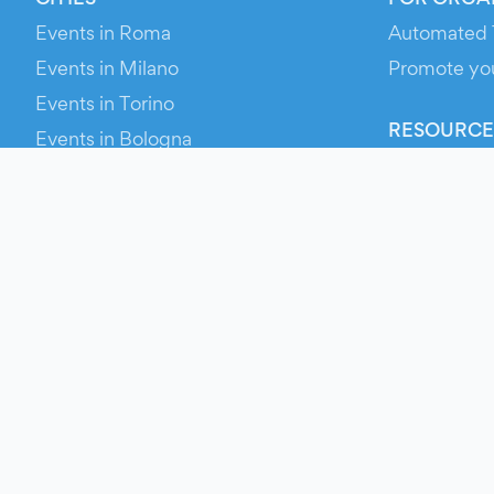
Events in Roma
Automated 
Events in Milano
Promote yo
Events in Torino
RESOURCE
Events in Bologna
Your Ticket
Events in Firenze
Contact Us
Events in Verona
Help
Newsroom
Media Asse
Evien