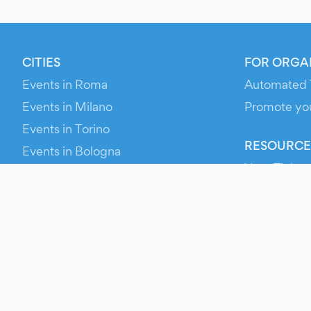
CITIES
FOR ORGA
Events in Roma
Automated 
Events in Milano
Promote yo
Events in Torino
RESOURCE
Events in Bologna
Your Ticket
Events in Firenze
Contact Us
Events in Verona
Help
Newsroom
Media Asse