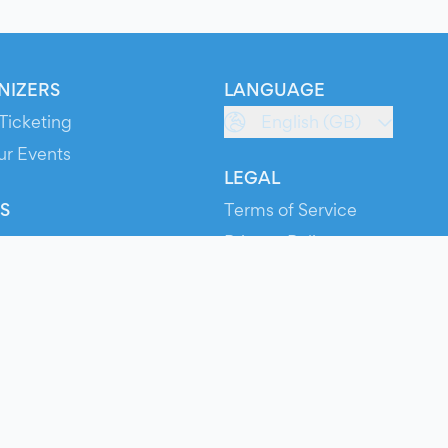
NIZERS
LANGUAGE
Ticketing
English (GB)
ur Events
LEGAL
S
Terms of Service
s
Privacy Policy
Cookie Policy
Service Status
ts