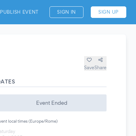
PUBLISH EVENT
SIGN IN
SIGN UP
Save
Share
DATES
Event Ended
vent local times (Europe/Rome)
aturday