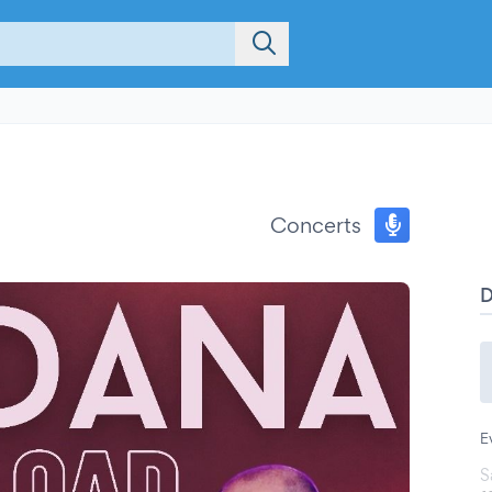
Concerts
E
S