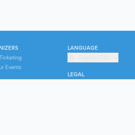
NIZERS
LANGUAGE
Ticketing
English (GB)
ur Events
LEGAL
S
Terms of Service
s
Privacy Policy
Cookie Policy
Service Status
ts