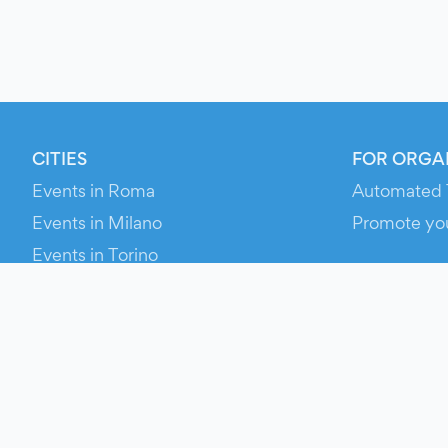
CITIES
FOR ORGA
Events in Roma
Automated 
Events in Milano
Promote yo
Events in Torino
RESOURCE
Events in Bologna
Your Ticket
Events in Firenze
Contact Us
Events in Verona
Help
Newsroom
Media Asse