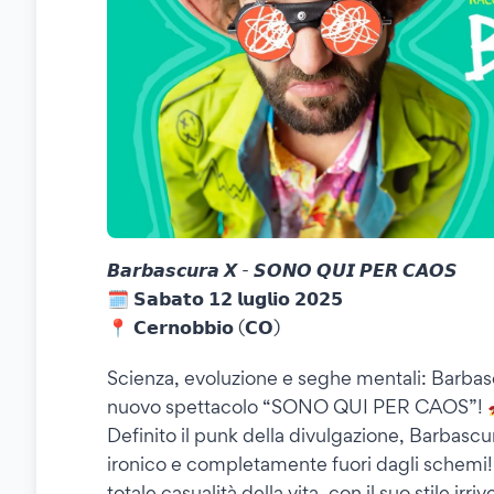
𝘽𝙖𝙧𝙗𝙖𝙨𝙘𝙪𝙧𝙖 𝙓 - 𝙎𝙊𝙉𝙊 𝙌𝙐𝙄 𝙋𝙀𝙍 𝘾𝘼𝙊𝙎
🗓 𝗦𝗮𝗯𝗮𝘁𝗼 𝟭𝟮 𝗹𝘂𝗴𝗹𝗶𝗼 𝟮𝟬𝟮𝟱
📍 𝗖𝗲𝗿𝗻𝗼𝗯𝗯𝗶𝗼 (𝗖𝗢)
Scienza, evoluzione e seghe mentali: Barbasc
nuovo spettacolo “SONO QUI PER CAOS”! 
Definito il punk della divulgazione, Barbascu
ironico e completamente fuori dagli schemi! U
totale casualità della vita, con il suo stile irr