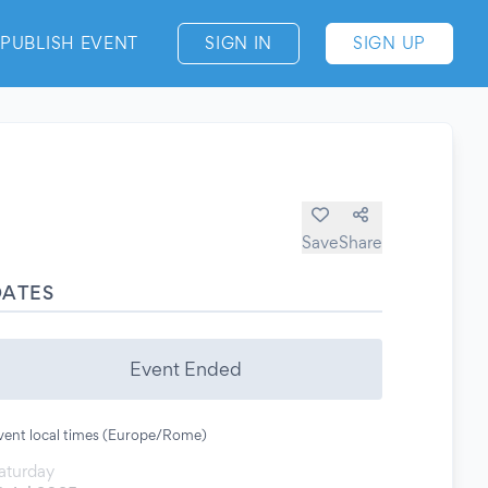
PUBLISH EVENT
SIGN IN
SIGN UP
Save
Share
DATES
Event Ended
vent local times (Europe/Rome)
aturday