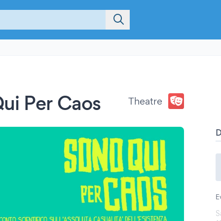
Qui Per Caos
Theatre
E
S