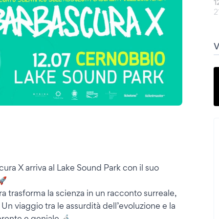
1
2
ura X arriva al Lake Sound Park con il suo
🚀
ra trasforma la scienza in un racconto surreale,
n viaggio tra le assurdità dell’evoluzione e la
iverente e geniale 🔬