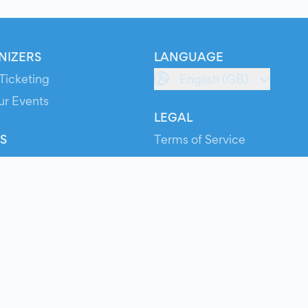
NIZERS
LANGUAGE
Ticketing
English (GB)
ur Events
LEGAL
S
Terms of Service
s
Privacy Policy
Cookie Policy
Service Status
ts