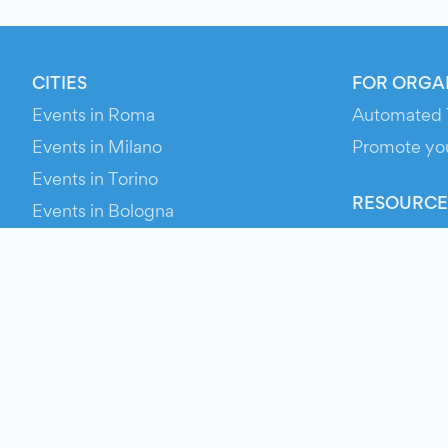
CITIES
FOR ORGA
Events in Roma
Automated 
Events in Milano
Promote yo
Events in Torino
RESOURCE
Events in Bologna
Your Ticket
Events in Firenze
Contact Us
Events in Verona
Help
Newsroom
Media Asse