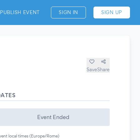
PUBLISH EVENT
SIGN IN
SIGN UP
Save
Share
DATES
Event Ended
vent local times (Europe/Rome)