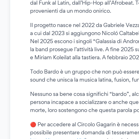
dal Funk al Latin, dall’Hip-Hop all’Afrobeat. 
provenienti da un mondo onirico.
Il progetto nasce nel 2022 da Gabriele Vezza
a cui dal 2023 si aggiungono Nicoló Caltabell
Nel 2025 escono i singoli “Galassia di Andr
la band prosegue l’attività live. A fine 2025
e Miriam Koleilat alla tastiera. A febbraio 
Todo Bardo è un gruppo che non può essere et
sound che unisca la musica latina, fusion, fu
Nessuno sa bene cosa significhi “bardo”, alcu
persona incapace a socializzare o anche quello
morte, loro sostengono che questa parola po
🔴 Per accedere al Circolo Gagarin è necessa
possibile presentare domanda di tesserament