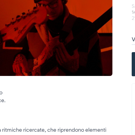
S
1
2
lo
ce.
 ritmiche ricercate, che riprendono elementi