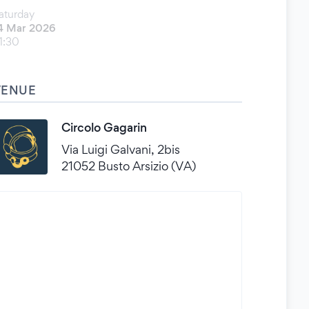
aturday
4 Mar 2026
1:30
VENUE
Circolo Gagarin
Via Luigi Galvani, 2bis
21052 Busto Arsizio (VA)