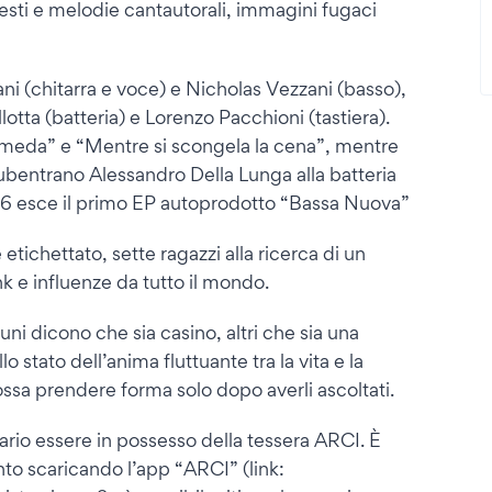
Testi e melodie cantautorali, immagini fugaci
ni (chitarra e voce) e Nicholas Vezzani (basso),
otta (batteria) e Lorenzo Pacchioni (tastiera).
omeda” e “Mentre si scongela la cena”, mentre
 subentrano Alessandro Della Lunga alla batteria
2026 esce il primo EP autoprodotto “Bassa Nuova”
ichettato, sette ragazzi alla ricerca di un
nk e influenze da tutto il mondo.
ni dicono che sia casino, altri che sia una
 stato dell’anima fluttuante tra la vita e la
ssa prendere forma solo dopo averli ascoltati.
rio essere in possesso della tessera ARCI. È
o scaricando l’app “ARCI” (link: