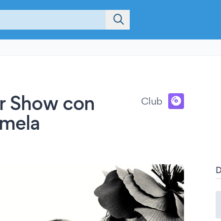
er Show con
Club
amela