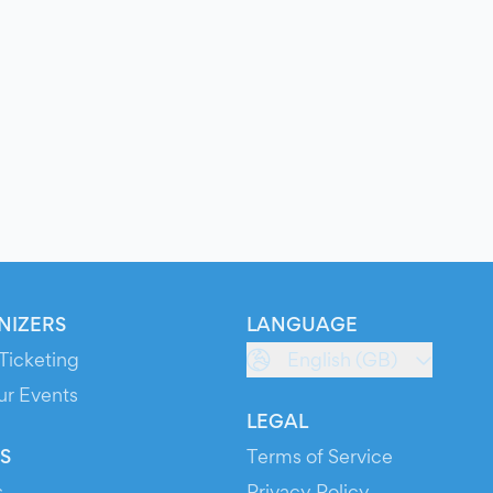
NIZERS
LANGUAGE
Ticketing
English (GB)
ur Events
LEGAL
S
Terms of Service
s
Privacy Policy