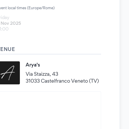
vent local times (Europe/Rome)
riday
 Nov 2025
1:00
VENUE
Arya's
Via Staizza, 43
31033 Castelfranco Veneto (TV)