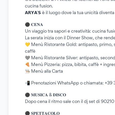
cucina fusion.
𝗔𝗥𝗬𝗔'𝗦 è il luogo dove la tua unicità divent
⚫️ 𝐂𝐄𝐍𝐀
Un viaggio tra sapori e creatività: cucina fus
La serata inizia con il Dinner Show, che rende
💛 Menù Ristorante Gold: antipasto, primo, s
caffè
🩶 Menù Ristorante Silver: antipasto, secondo,
🍕 Menù Pizzeria: pizza, bibita, caffè + ingres
👨🏻‍🍳 Menù alla Carta
📲 Prenotazioni WhatsApp o chiamata: +39 
⚫️ 𝐌𝐔𝐒𝐈𝐂𝐀 & 𝐃𝐈𝐒𝐂𝐎
Dopo cena il ritmo sale con il dj set di 90210
⚫️ 𝐒𝐏𝐄𝐓𝐓𝐀𝐂𝐎𝐋𝐎