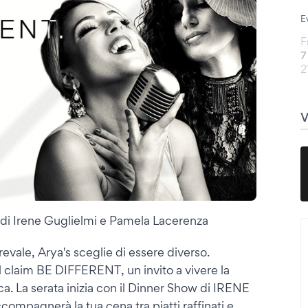
E
F
7
2
di Irene Guglielmi e Pamela Lacerenza
ale, Arya's sceglie di essere diverso.
l claim BE DIFFERENT, un invito a vivere la
a. La serata inizia con il Dinner Show di IRENE
gnerà la tua cena tra piatti raffinati e