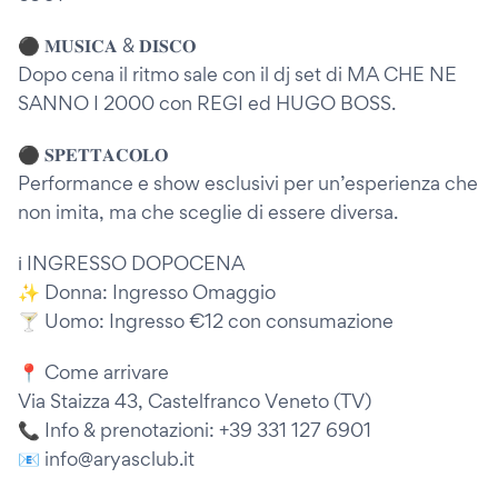
⚫️ 𝐌𝐔𝐒𝐈𝐂𝐀 & 𝐃𝐈𝐒𝐂𝐎
Dopo cena il ritmo sale con il dj set di MA CHE NE
SANNO I 2000 con REGI ed HUGO BOSS.
⚫️ 𝐒𝐏𝐄𝐓𝐓𝐀𝐂𝐎𝐋𝐎
Performance e show esclusivi per un’esperienza che
non imita, ma che sceglie di essere diversa.
ℹ️ INGRESSO DOPOCENA
✨ Donna: Ingresso Omaggio
🍸 Uomo: Ingresso €12 con consumazione
📍 Come arrivare
Via Staizza 43, Castelfranco Veneto (TV)
📞 Info & prenotazioni: +39 331 127 6901
📧 info@aryasclub.it