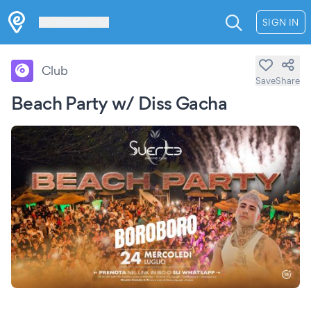
Les Verrières
SIGN IN
Club
Save
Share
Beach Party w/ Diss Gacha