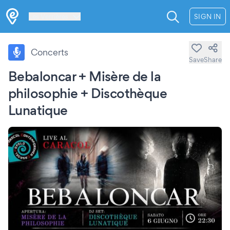
Les Verrières
SIGN IN
Concerts
Save
Share
Bebaloncar + Misère de la
philosophie + Discothèque
Lunatique