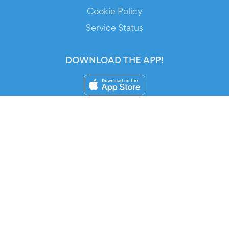
Cookie Policy
Service Status
DOWNLOAD THE APP!
FOR ORGANIZERS
Automated Ticketing
Promote your Events
RESOURCES
Your Tickets