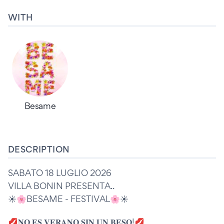
WITH
Besame
DESCRIPTION
SABATO 18 LUGLIO 2026
VILLA BONIN PRESENTA..
☀️🌸BESAME - FESTIVAL🌸☀️
💋𝐍𝐎 𝐄𝐒 𝐕𝐄𝐑𝐀𝐍𝐎 𝐒𝐈𝐍 𝐔𝐍 𝐁𝐄𝐒𝐎!💋