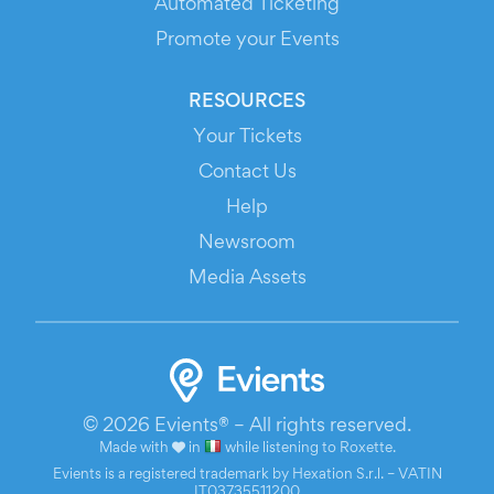
Automated Ticketing
Promote your Events
RESOURCES
Your Tickets
Contact Us
Help
Newsroom
Media Assets
© 2026 Evients® – All rights reserved.
Made with
in
while listening to
Roxette
.
Evients is a registered trademark by Hexation S.r.l. – VATIN
IT03735511200