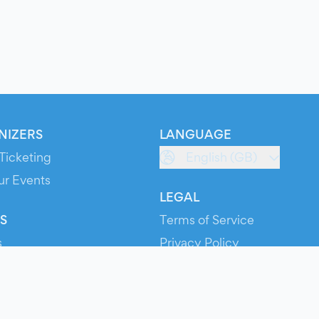
NIZERS
LANGUAGE
Ticketing
English (GB)
ur Events
LEGAL
S
Terms of Service
s
Privacy Policy
Cookie Policy
Service Status