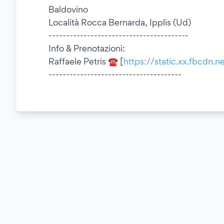
Baldovino
Località Rocca Bernarda, Ipplis (Ud)
----------------------------------------
Info & Prenotazioni:
Raffaele Petris ☎ [
https://static.xx.fbcdn.
--------------------------------------