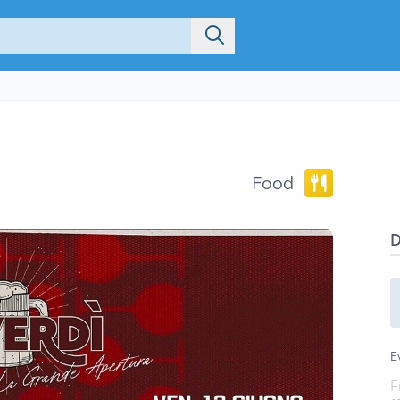
Food
E
F