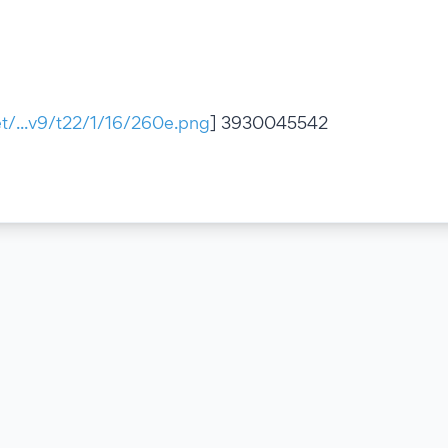
net/...v9/t22/1/16/260e.png
] 3930045542