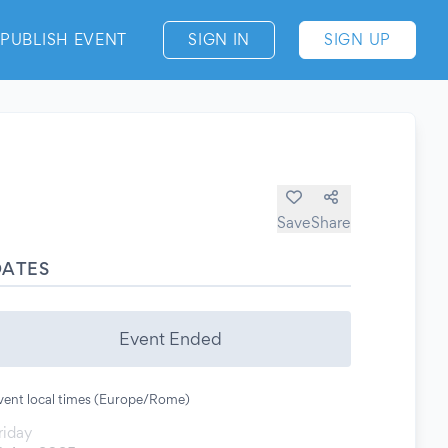
PUBLISH EVENT
SIGN IN
SIGN UP
Save
Share
DATES
Event Ended
vent local times (Europe/Rome)
riday