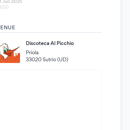
3 Jun 2025
8:00
VENUE
Discoteca Al Picchio
Priola
33020 Sutrio (UD)