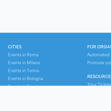
CITIES
FOR ORGA
Events in Roma
Automated 
Events in Milano
Promote yo
Events in Torino
RESOURCE
Events in Bologna
Your Ticket
Events in Firenze
Contact Us
Events in Verona
Help
Newsroom