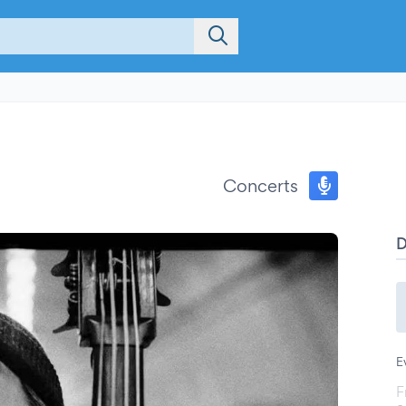
Concerts
E
F