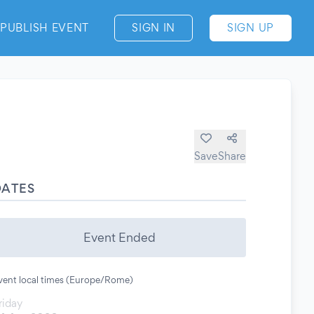
PUBLISH EVENT
SIGN IN
SIGN UP
Save
Share
DATES
Event Ended
vent local times (Europe/Rome)
riday