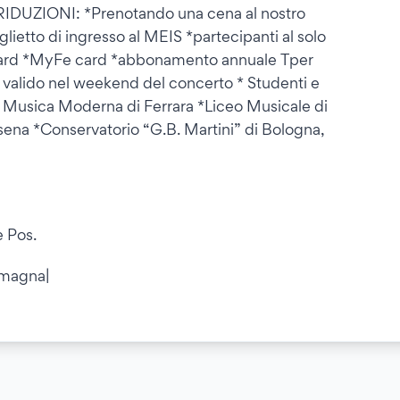
 RIDUZIONI: *Prenotando una cena al nostro
iglietto di ingresso al MEIS *partecipanti al solo
ard *MyFe card *abbonamento annuale Tper
e valido nel weekend del concerto * Studenti e
a Musica Moderna di Ferrara *Liceo Musicale di
ena *Conservatorio “G.B. Martini” di Bologna,
e Pos.
omagna|