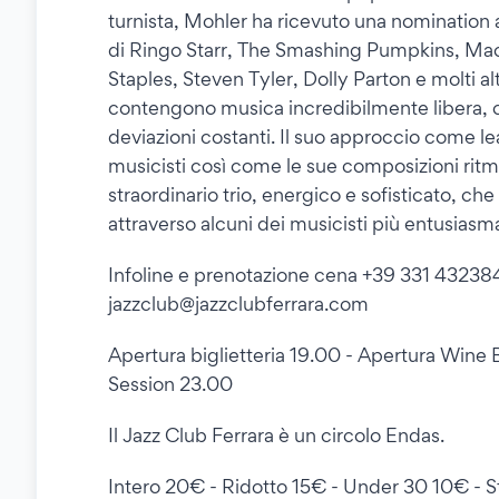
turnista, Mohler ha ricevuto una nomination a
di Ringo Starr, The Smashing Pumpkins, Ma
Staples, Steven Tyler, Dolly Parton e molti al
contengono musica incredibilmente libera, cr
deviazioni costanti. Il suo approccio come lea
musicisti così come le sue composizioni ritm
straordinario trio, energico e sofisticato, ch
attraverso alcuni dei musicisti più entusiasma
Infoline e prenotazione cena +39 331 4323840 
jazzclub@jazzclubferrara.com
Apertura biglietteria 19.00 - Apertura Wine B
Session 23.00
Il Jazz Club Ferrara è un circolo Endas.
Intero 20€ - Ridotto 15€ - Under 30 10€ - S