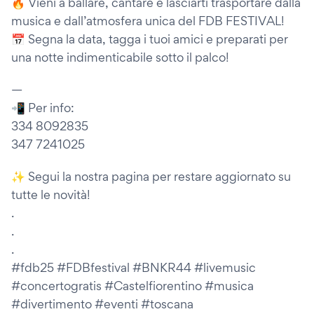
🔥 Vieni a ballare, cantare e lasciarti trasportare dalla
musica e dall’atmosfera unica del FDB FESTIVAL!
📅 Segna la data, tagga i tuoi amici e preparati per
una notte indimenticabile sotto il palco!
—
📲 Per info:
334 8092835
347 7241025
✨ Segui la nostra pagina per restare aggiornato su
tutte le novità!
.
.
.
#fdb25 #FDBfestival #BNKR44 #livemusic
#concertogratis #Castelfiorentino #musica
#divertimento #eventi #toscana