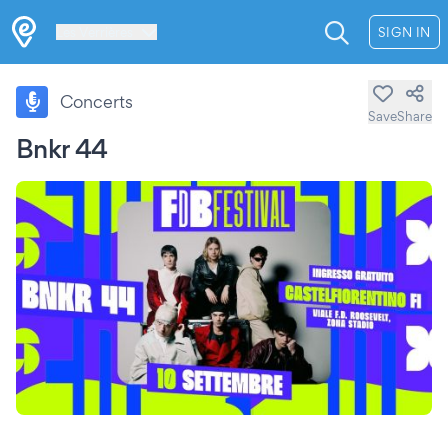
Les Verrières
SIGN IN
Concerts
Save
Share
Bnkr 44