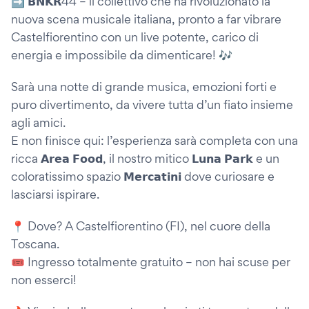
➡️ 𝗕𝗡𝗞𝗥44 – il collettivo che ha rivoluzionato la
nuova scena musicale italiana, pronto a far vibrare
Castelfiorentino con un live potente, carico di
energia e impossibile da dimenticare! 🎶
Sarà una notte di grande musica, emozioni forti e
puro divertimento, da vivere tutta d’un fiato insieme
agli amici.
E non finisce qui: l’esperienza sarà completa con una
ricca 𝗔𝗿𝗲𝗮 𝗙𝗼𝗼𝗱, il nostro mitico 𝗟𝘂𝗻𝗮 𝗣𝗮𝗿𝗸 e un
coloratissimo spazio 𝗠𝗲𝗿𝗰𝗮𝘁𝗶𝗻𝗶 dove curiosare e
lasciarsi ispirare.
📍 Dove? A Castelfiorentino (FI), nel cuore della
Toscana.
🎟️ Ingresso totalmente gratuito – non hai scuse per
non esserci!