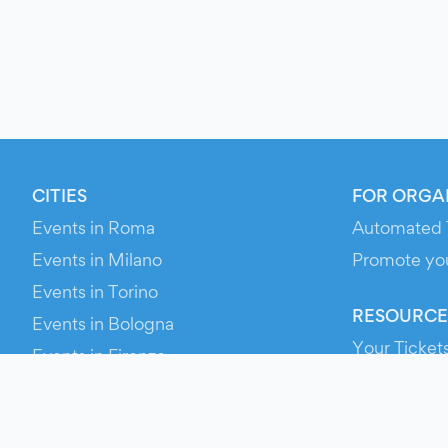
CITIES
FOR ORGA
Events in Roma
Automated 
Events in Milano
Promote yo
Events in Torino
RESOURCE
Events in Bologna
Your Ticket
Events in Firenze
Contact Us
Events in Verona
Help
Newsroom