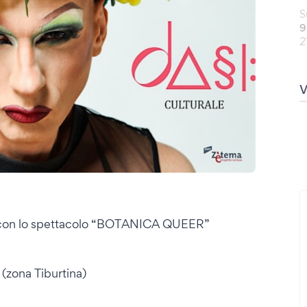
S
9
2
on lo spettacolo “BOTANICA QUEER”
(zona Tiburtina)