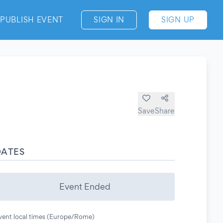
PUBLISH EVENT
SIGN IN
SIGN UP
Save
Share
DATES
Event Ended
vent local times (Europe/Rome)