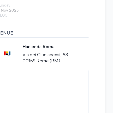
unday
 Nov 2025
1:00
VENUE
Hacienda Roma
Via dei Cluniacensi, 68
00159 Rome (RM)