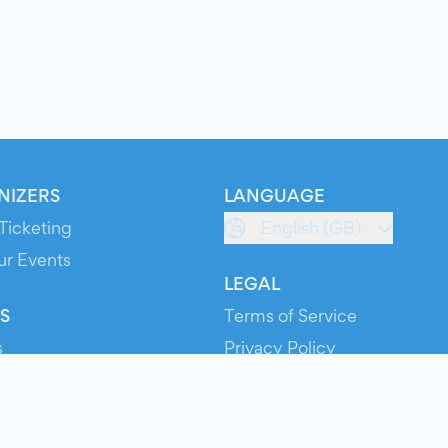
NIZERS
LANGUAGE
Ticketing
English (GB)
ur Events
LEGAL
S
Terms of Service
s
Privacy Policy
Cookie Policy
Service Status