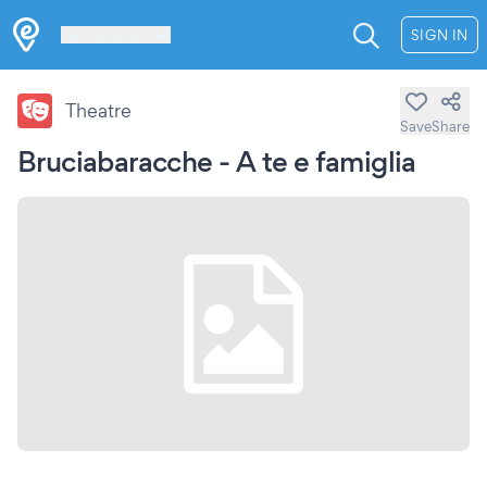
Les Verrières
SIGN IN
Theatre
Save
Share
Bruciabaracche - A te e famiglia