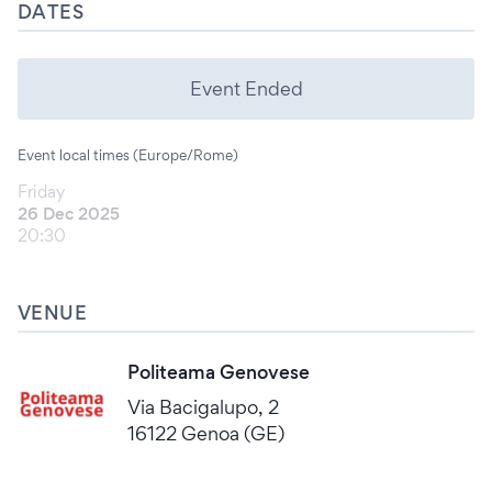
DATES
Event Ended
Event local times (Europe/Rome)
Friday
26 Dec 2025
20:30
VENUE
Politeama Genovese
Via Bacigalupo, 2
16122 Genoa (GE)