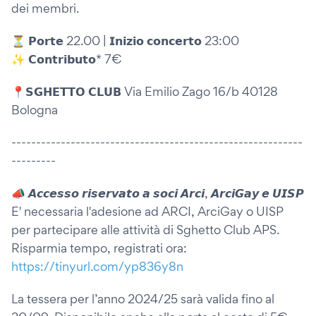
dei membri.
⏳ 𝗣𝗼𝗿𝘁𝗲 22.00 | 𝗜𝗻𝗶𝘇𝗶𝗼 𝗰𝗼𝗻𝗰𝗲𝗿𝘁𝗼 23:00
✨ 𝗖𝗼𝗻𝘁𝗿𝗶𝗯𝘂𝘁𝗼* 7€
📍𝗦𝗚𝗛𝗘𝗧𝗧𝗢 𝗖𝗟𝗨𝗕 Via Emilio Zago 16/b 40128
Bologna
-----------------------------------------------------------
---------
📣 𝘼𝙘𝙘𝙚𝙨𝙨𝙤 𝙧𝙞𝙨𝙚𝙧𝙫𝙖𝙩𝙤 𝙖 𝙨𝙤𝙘𝙞 𝘼𝙧𝙘𝙞, 𝘼𝙧𝙘𝙞𝙂𝙖𝙮 𝙚 𝙐𝙄𝙎𝙋
E' necessaria l'adesione ad ARCI, ArciGay o UISP
per partecipare alle attività di Sghetto Club APS.
Risparmia tempo, registrati ora:
https://tinyurl.com/yp836y8n
La tessera per l’anno 2024/25 sarà valida fino al