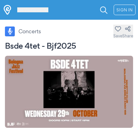
Les Verrières
SIGN IN
Concerts
Save
Share
Bsde 4tet - Bjf2025