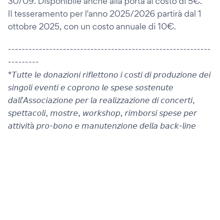
30/09. Disponibile anche alla porta al costo di 5€.
Il tesseramento per l'anno 2025/2026 partirà dal 1
ottobre 2025, con un costo annuale di 10€.
-----------------------------------------------------------
---------
*𝘛𝘶𝘵𝘵𝘦 𝘭𝘦 𝘥𝘰𝘯𝘢𝘻𝘪𝘰𝘯𝘪 𝘳𝘪𝘧𝘭𝘦𝘵𝘵𝘰𝘯𝘰 𝘪 𝘤𝘰𝘴𝘵𝘪 𝘥𝘪 𝘱𝘳𝘰𝘥𝘶𝘻𝘪𝘰𝘯𝘦 𝘥𝘦𝘪
𝘴𝘪𝘯𝘨𝘰𝘭𝘪 𝘦𝘷𝘦𝘯𝘵𝘪 𝘦 𝘤𝘰𝘱𝘳𝘰𝘯𝘰 𝘭𝘦 𝘴𝘱𝘦𝘴𝘦 𝘴𝘰𝘴𝘵𝘦𝘯𝘶𝘵𝘦
𝘥𝘢𝘭𝘭'𝘈𝘴𝘴𝘰𝘤𝘪𝘢𝘻𝘪𝘰𝘯𝘦 𝘱𝘦𝘳 𝘭𝘢 𝘳𝘦𝘢𝘭𝘪𝘻𝘻𝘢𝘻𝘪𝘰𝘯𝘦 𝘥𝘪 𝘤𝘰𝘯𝘤𝘦𝘳𝘵𝘪,
𝘴𝘱𝘦𝘵𝘵𝘢𝘤𝘰𝘭𝘪, 𝘮𝘰𝘴𝘵𝘳𝘦, 𝘸𝘰𝘳𝘬𝘴𝘩𝘰𝘱, 𝘳𝘪𝘮𝘣𝘰𝘳𝘴𝘪 𝘴𝘱𝘦𝘴𝘦 𝘱𝘦𝘳
𝘢𝘵𝘵𝘪𝘷𝘪𝘵à 𝘱𝘳𝘰-𝘣𝘰𝘯𝘰 𝘦 𝘮𝘢𝘯𝘶𝘵𝘦𝘯𝘻𝘪𝘰𝘯𝘦 𝘥𝘦𝘭𝘭𝘢 𝘣𝘢𝘤𝘬-𝘭𝘪𝘯𝘦