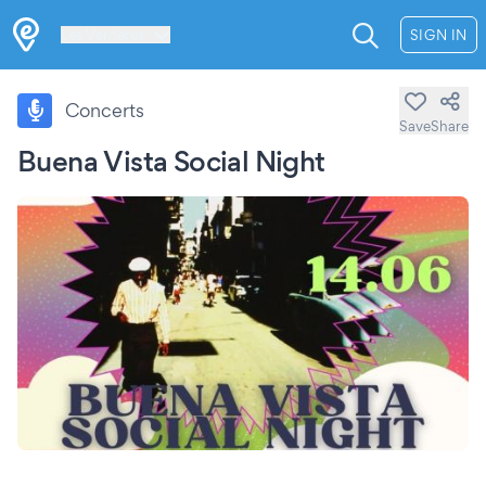
Les Verrières
SIGN IN
Concerts
Save
Share
Buena Vista Social Night