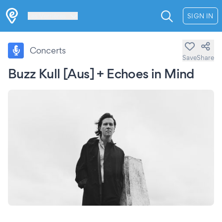
Les Verrières
SIGN IN
Concerts
Save
Share
Buzz Kull [Aus] + Echoes in Mind