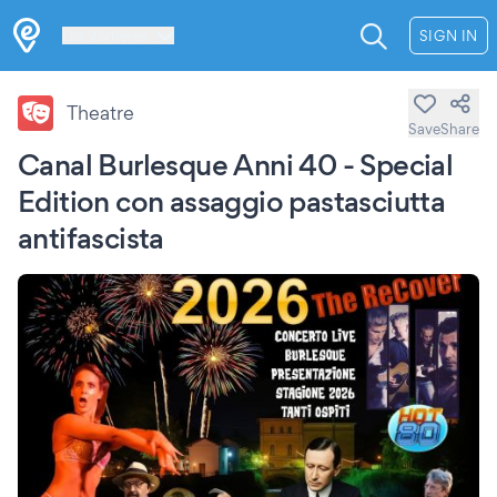
Les Verrières
SIGN IN
Theatre
Save
Share
Canal Burlesque Anni 40 - Special
Edition con assaggio pastasciutta
antifascista