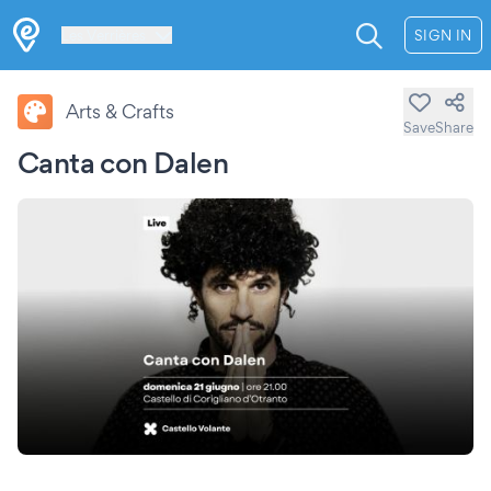
Les Verrières
SIGN IN
Arts & Crafts
Save
Share
Canta con Dalen