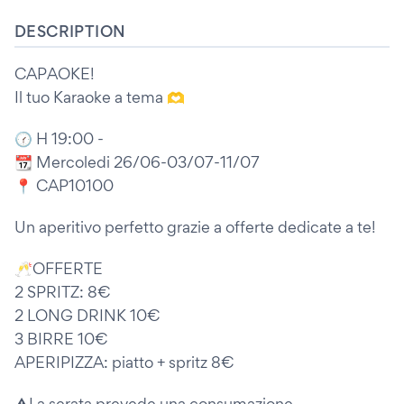
DESCRIPTION
CAPAOKE!
Il tuo Karaoke a tema 🫶
🕜 H 19:00 -
📆 Mercoledi 26/06-03/07-11/07
📍 CAP10100
Un aperitivo perfetto grazie a offerte dedicate a te!
🥂OFFERTE
2 SPRITZ: 8€
2 LONG DRINK 10€
3 BIRRE 10€
APERIPIZZA: piatto + spritz 8€
⚠️La serata prevede una consumazione