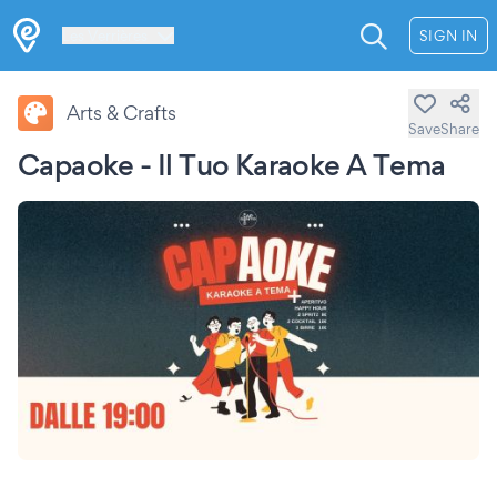
Les Verrières
SIGN IN
Arts & Crafts
Save
Share
Capaoke - Il Tuo Karaoke A Tema